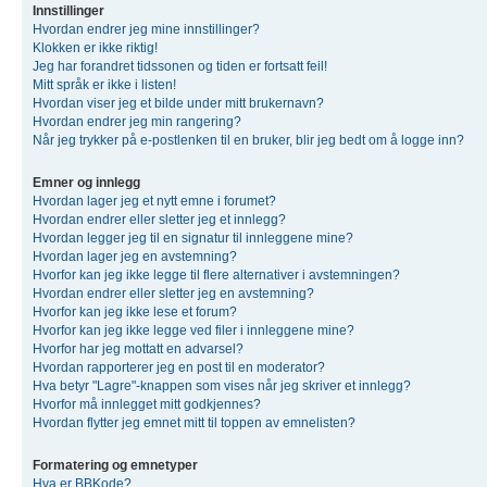
Innstillinger
Hvordan endrer jeg mine innstillinger?
Klokken er ikke riktig!
Jeg har forandret tidssonen og tiden er fortsatt feil!
Mitt språk er ikke i listen!
Hvordan viser jeg et bilde under mitt brukernavn?
Hvordan endrer jeg min rangering?
Når jeg trykker på e-postlenken til en bruker, blir jeg bedt om å logge inn?
Emner og innlegg
Hvordan lager jeg et nytt emne i forumet?
Hvordan endrer eller sletter jeg et innlegg?
Hvordan legger jeg til en signatur til innleggene mine?
Hvordan lager jeg en avstemning?
Hvorfor kan jeg ikke legge til flere alternativer i avstemningen?
Hvordan endrer eller sletter jeg en avstemning?
Hvorfor kan jeg ikke lese et forum?
Hvorfor kan jeg ikke legge ved filer i innleggene mine?
Hvorfor har jeg mottatt en advarsel?
Hvordan rapporterer jeg en post til en moderator?
Hva betyr "Lagre"-knappen som vises når jeg skriver et innlegg?
Hvorfor må innlegget mitt godkjennes?
Hvordan flytter jeg emnet mitt til toppen av emnelisten?
Formatering og emnetyper
Hva er BBKode?