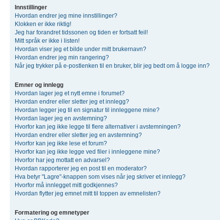
Innstillinger
Hvordan endrer jeg mine innstillinger?
Klokken er ikke riktig!
Jeg har forandret tidssonen og tiden er fortsatt feil!
Mitt språk er ikke i listen!
Hvordan viser jeg et bilde under mitt brukernavn?
Hvordan endrer jeg min rangering?
Når jeg trykker på e-postlenken til en bruker, blir jeg bedt om å logge inn?
Emner og innlegg
Hvordan lager jeg et nytt emne i forumet?
Hvordan endrer eller sletter jeg et innlegg?
Hvordan legger jeg til en signatur til innleggene mine?
Hvordan lager jeg en avstemning?
Hvorfor kan jeg ikke legge til flere alternativer i avstemningen?
Hvordan endrer eller sletter jeg en avstemning?
Hvorfor kan jeg ikke lese et forum?
Hvorfor kan jeg ikke legge ved filer i innleggene mine?
Hvorfor har jeg mottatt en advarsel?
Hvordan rapporterer jeg en post til en moderator?
Hva betyr "Lagre"-knappen som vises når jeg skriver et innlegg?
Hvorfor må innlegget mitt godkjennes?
Hvordan flytter jeg emnet mitt til toppen av emnelisten?
Formatering og emnetyper