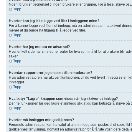
Noen forum er begrenset til noen brukere eller grupper. For å lese, skrive osv
Topp
Hvorfor kan jeg ikke legge ved filer i innleggene mine?
For å kunne legge ved filer i et innlegg, må en administrator ha aktivert denn
mener at du burde ha tilgang til å legge ved filer.
Topp
Hvorfor har jeg mottatt en advarsel?
Hver enkelt side har sine egne regler for hva som må til for at brukere blir adv
saker.
Topp
Hvordan rapporterer jeg en post til en moderator?
Hvis administratoren har aktivert funksjonen, vil du ved hvert innlegg se en k
innlegget.
Topp
Hva betyr "Lagre"-knappen som vises når jeg skriver et innlegg?
Denne funksjonen lar deg lagre et innlegg slik at du kan fortsette å skrive på
Topp
Hvorfor må innlegget mitt godkjennes?
Forumets administrator kan ha valgt at alle innlegg som postes til et spesifik
godkjennes før visning. Kontakt en administrator for å få vite ytterligere detalje