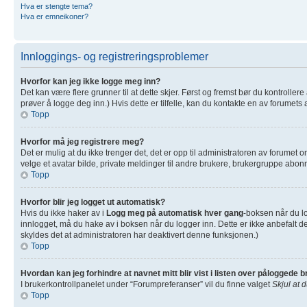
Hva er stengte tema?
Hva er emneikoner?
Innloggings- og registreringsproblemer
Hvorfor kan jeg ikke logge meg inn?
Det kan være flere grunner til at dette skjer. Først og fremst bør du kontrolle
prøver å logge deg inn.) Hvis dette er tilfelle, kan du kontakte en av forumets 
Topp
Hvorfor må jeg registrere meg?
Det er mulig at du ikke trenger det, det er opp til administratoren av forumet om
velge et avatar bilde, private meldinger til andre brukere, brukergruppe abonn
Topp
Hvorfor blir jeg logget ut automatisk?
Hvis du ikke haker av i
Logg meg på automatisk hver gang
-boksen når du lo
innlogget, må du hake av i boksen når du logger inn. Dette er ikke anbefalt de
skyldes det at administratoren har deaktivert denne funksjonen.)
Topp
Hvordan kan jeg forhindre at navnet mitt blir vist i listen over påloggede 
I brukerkontrollpanelet under “Forumpreferanser” vil du finne valget
Skjul at 
Topp