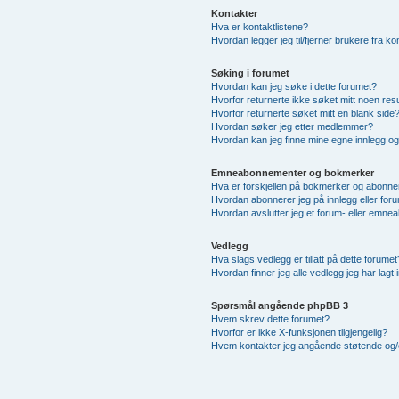
Kontakter
Hva er kontaktlistene?
Hvordan legger jeg til/fjerner brukere fra ko
Søking i forumet
Hvordan kan jeg søke i dette forumet?
Hvorfor returnerte ikke søket mitt noen resu
Hvorfor returnerte søket mitt en blank side
Hvordan søker jeg etter medlemmer?
Hvordan kan jeg finne mine egne innlegg o
Emneabonnementer og bokmerker
Hva er forskjellen på bokmerker og abonn
Hvordan abonnerer jeg på innlegg eller for
Hvordan avslutter jeg et forum- eller emn
Vedlegg
Hva slags vedlegg er tillatt på dette forumet
Hvordan finner jeg alle vedlegg jeg har lagt 
Spørsmål angående phpBB 3
Hvem skrev dette forumet?
Hvorfor er ikke X-funksjonen tilgjengelig?
Hvem kontakter jeg angående støtende og/elle