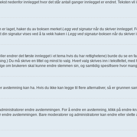
 tekst nedenfor innlegget hvor det står antall ganger innlegget er endret. Teksten vi
den er laget, haker du av boksen merket
Legg ved signatur
når du skriver innlegget. F
at din signatur vises ved å ta vekk haken i
Legg ved signatur
-boksen når du skriver 
eller endrer det første innlegget i et tema hvis du har rettighetene) burde du se en 
ing.) Du må skrive en tittel og minst to valg. Hvert valg skrives inn i tekstfeltet, me
velge om brukeren skal kunne endre stemmen sin, og samtidig spesifisere hvor man
 avstemning kan ha. Hvis du ikke kan legge til flere alternativer, så er grunnen s
inistratorer endre avstemmingen. For å endre en avstemning, klikk på endre-knappe
endre avstemmingen. Bare moderatorer og administratorer kan endre eller slette a