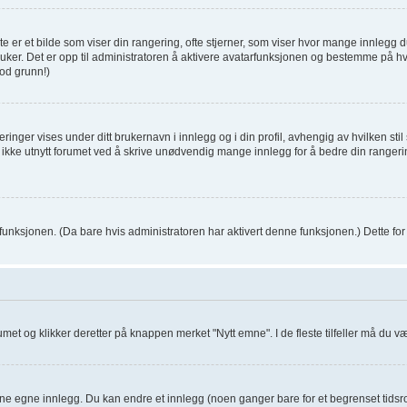
 er et bilde som viser din rangering, ofte stjerner, som viser hvor mange innlegg du 
er bruker. Det er opp til administratoren å aktivere avatarfunksjonen og bestemme på 
od grunn!)
inger vises under ditt brukernavn i innlegg og i din profil, avhengig av hvilken stil 
t ikke utnytt forumet ved å skrive unødvendig mange innlegg for å bedre din rangeri
 funksjonen. (Da bare hvis administratoren har aktivert denne funksjonen.) Dette f
orumet og klikker deretter på knappen merket "Nytt emne". I de fleste tilfeller må du 
dine egne innlegg. Du kan endre et innlegg (noen ganger bare for et begrenset tidsro