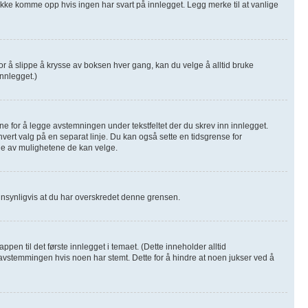
l ikke komme opp hvis ingen har svart på innlegget. Legg merke til at vanlige
or å slippe å krysse av boksen hver gang, kan du velge å alltid bruke
innlegget.)
fane for å legge avstemningen under tekstfeltet der du skrev inn innlegget.
d hvert valg på en separat linje. Du kan også sette en tidsgrense for
ge av mulighetene de kan velge.
annsynligvis at du har overskredet denne grensen.
n til det første innlegget i temaet. (Dette inneholder alltid
vstemmingen hvis noen har stemt. Dette for å hindre at noen jukser ved å