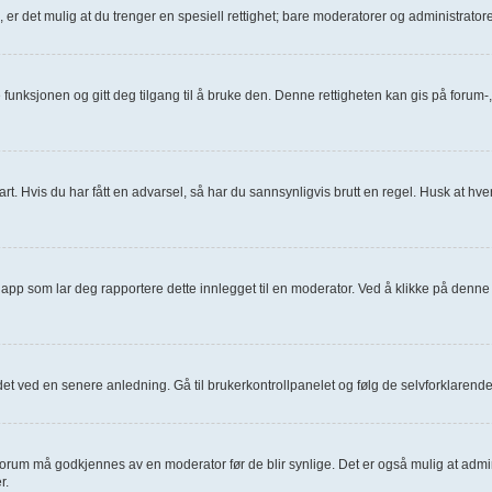
., er det mulig at du trenger en spesiell rettighet; bare moderatorer og administrat
e funksjonen og gitt deg tilgang til å bruke den. Denne rettigheten kan gis på foru
art. Hvis du har fått en advarsel, så har du sannsynligvis brutt en regel. Husk at hver
napp som lar deg rapportere dette innlegget til en moderator. Ved å klikke på denne 
 det ved en senere anledning. Gå til brukerkontrollpanelet og følg de selvforklarend
t forum må godkjennes av en moderator før de blir synlige. Det er også mulig at admi
r.