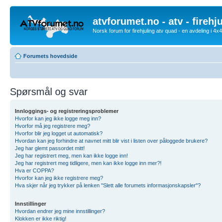
atvforumet.no - atv - firehj
Norsk forum for firehjuling atv quad - en avdeling i 4
Forumets hovedside
Spørsmål og svar
Innloggings- og registreringsproblemer
Hvorfor kan jeg ikke logge meg inn?
Hvorfor må jeg registrere meg?
Hvorfor blir jeg logget ut automatisk?
Hvordan kan jeg forhindre at navnet mitt blir vist i listen over påloggede brukere?
Jeg har glemt passordet mitt!
Jeg har registrert meg, men kan ikke logge inn!
Jeg har registrert meg tidligere, men kan ikke logge inn mer?!
Hva er COPPA?
Hvorfor kan jeg ikke registrere meg?
Hva skjer når jeg trykker på lenken "Slett alle forumets informasjonskapsler"?
Innstillinger
Hvordan endrer jeg mine innstillinger?
Klokken er ikke riktig!