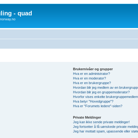
uling - quad
x4norway.no
Brukernivåer og grupper
Hva er en administrator?
Hva er en moderator?
Hva er en brukergruppe?
Hvordan blir jeg medlem av en brukergrup
Hvordan blir jeg en gruppemoderator?
Hvorfor vises enkelte brukergruppemedlem
Hva betyr "Hovedgruppe"?
Hva er "Forumets ledere"-siden?
Private Meldinger
Jeg kan ikke sende private meldinger!
Jeg fortsetter å få uønskede private meldin
Jeg har mottatt spam, upassende eller støt