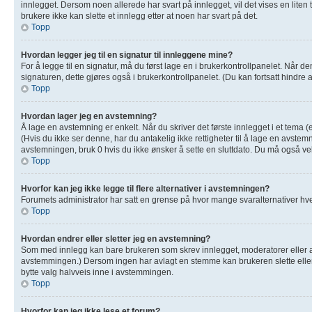
innlegget. Dersom noen allerede har svart på innlegget, vil det vises en liten
brukere ikke kan slette et innlegg etter at noen har svart på det.
Topp
Hvordan legger jeg til en signatur til innleggene mine?
For å legge til en signatur, må du først lage en i brukerkontrollpanelet. Når 
signaturen, dette gjøres også i brukerkontrollpanelet. (Du kan fortsatt hindre 
Topp
Hvordan lager jeg en avstemning?
Å lage en avstemning er enkelt. Når du skriver det første innlegget i et tema (
(Hvis du ikke ser denne, har du antakelig ikke rettigheter til å lage en avstemn
avstemningen, bruk 0 hvis du ikke ønsker å sette en sluttdato. Du må også 
Topp
Hvorfor kan jeg ikke legge til flere alternativer i avstemningen?
Forumets administrator har satt en grense på hvor mange svaralternativer hver
Topp
Hvordan endrer eller sletter jeg en avstemning?
Som med innlegg kan bare brukeren som skrev innlegget, moderatorer eller adm
avstemmingen.) Dersom ingen har avlagt en stemme kan brukeren slette eller 
bytte valg halvveis inne i avstemmingen.
Topp
Hvorfor kan jeg ikke lese et forum?