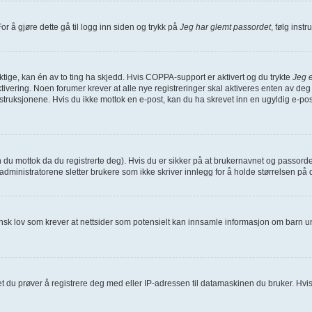
or å gjøre dette gå til logg inn siden og trykk på
Jeg har glemt passordet
, følg inst
iktige, kan én av to ting ha skjedd. Hvis COPPA-support er aktivert og du trykte
Jeg e
ivering. Noen forumer krever at alle nye registreringer skal aktiveres enten av deg 
struksjonene. Hvis du ikke mottok en e-post, kan du ha skrevet inn en ugyldig e-pos
n du mottok da du registrerte deg). Hvis du er sikker på at brukernavnet og passord
at administratorene sletter brukere som ikke skriver innlegg for å holde størrelsen p
ansk lov som krever at nettsider som potensielt kan innsamle informasjon om barn u
du prøver å registrere deg med eller IP-adressen til datamaskinen du bruker. Hvis ikke