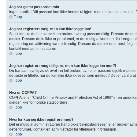
Jeg har glemt passordet mitt!
Ingen panikk! Ditt passord kan ikke hentes ut igjen, men det kan bli erstattet. F
Topp
Jeg har registrert meg, men kan ikke logge inn!
Sjekk først at du har skrevet inn brukernavn og passord riktig. Dersom de er r
mottok. Dersom dette ikke er problemet, er det mulig at kontoen din trenger akt
registrering om aktivering var nødvendig. Dersom du mottok en e-post, følg in
kontakt med administratoren.
Topp
Jeg har registrert meg tidligere, men kan ikke logge inn mer?!
Du har sannsynligvis skrevet inn feil brukernavn eller passord (sjekk e-poste
det siste er tilfelle, har du kanskje ikke skrevet noen innlegg? Det er vanlig 
Topp
Hva er COPPA?
COPPA, eller "Child Online Privacy and Protection Act of 1998" er en amerik
gjelder ikke for norske statsborgere.
Topp
Hvorfor kan jeg ikke registrere meg?
Det er mulig at administratorne har blokkert e-postadressen eller brukernavnet 
dette forumet. Kontakt en administrator for ytterligere informasjon.
Topp