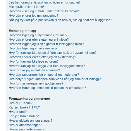
Jeg har forandret tidssonen og tiden er fortsatt feil!
Mitt språk er ikke i listen!
Hvordan viser jeg et bilde under mitt brukernavn?
Hvordan endrer jeg min rangering?
Når jeg trykker på e-postlenken til en bruker, blir jeg bedt om å logge inn?
Emner og innlegg
Hvordan lager jeg et nytt emne i forumet?
Hvordan endrer eller sletter jeg et innlegg?
Hvordan legger jeg til en signatur til innleggene mine?
Hvordan lager jeg en avstemning?
Hvorfor kan jeg ikke legge til flere alternativer i avstemningen?
Hvordan endrer eller sletter jeg en avstemning?
Hvorfor kan jeg ikke lese et forum?
Hvorfor kan jeg ikke legge ved filer i innleggene mine?
Hvorfor har jeg mottatt en advarsel?
Hvordan rapporterer jeg en post til en moderator?
Hva betyr "Lagre"-knappen som vises når jeg skriver et innlegg?
Hvorfor må innlegget mitt godkjennes?
Hvordan flytter jeg emnet mitt til toppen av emnelisten?
Formatering og emnetyper
Hva er BBKode?
Kan jeg bruke HTML?
Hva er smil?
Kan jeg bruke bilder?
Hva er globale annonseringer?
Hva er annonseringer?
Hva er prioriterte emner?