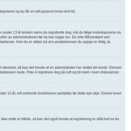
ruksjonene og du får et nytt passord innen kort tid.
r under 13 år
lenken mens du registrerte deg, må du følge instruksjonene du
eller av administratoren før du kan logge inn. Du ville fått beskjed ved
tadresse. Hvis du er sikker på at e-postadressen du oppga er riktig, ta
et stemmer, så kan det hende at en administrator har slettet din konto. Dersom
å databasen nede. Prøv å registrere deg på nytt og bli med i noen diskusjoner.
nder 13 år, må innhente foreldrenes samtykke før dette kan skje. Denne loven
 dette er tilfelle, så kan det også hende at registrering er slått helt av for