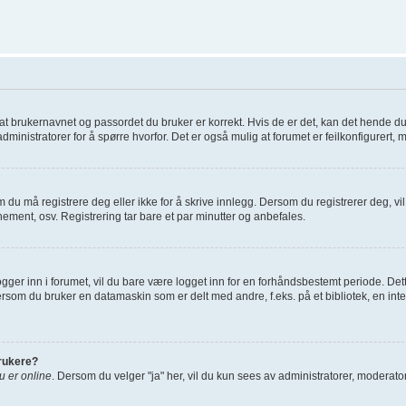
re at brukernavnet og passordet du bruker er korrekt. Hvis de er det, kan det hende d
administratorer for å spørre hvorfor. Det er også mulig at forumet er feilkonfigurert, 
 du må registrere deg eller ikke for å skrive innlegg. Dersom du registrerer deg, vil d
ement, osv. Registrering tar bare et par minutter og anbefales.
gger inn i forumet, vil du bare være logget inn for en forhåndsbestemt periode. Dett
rsom du bruker en datamaskin som er delt med andre, f.eks. på et bibliotek, en inte
brukere?
du er online
. Dersom du velger "ja" her, vil du kun sees av administratorer, moderatore