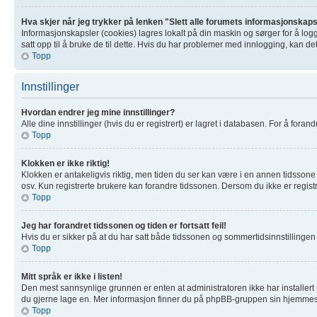
Hva skjer når jeg trykker på lenken "Slett alle forumets informasjonskap
Informasjonskapsler (cookies) lagres lokalt på din maskin og sørger for å log
satt opp til å bruke de til dette. Hvis du har problemer med innlogging, kan de
Topp
Innstillinger
Hvordan endrer jeg mine innstillinger?
Alle dine innstillinger (hvis du er registrert) er lagret i databasen. For å forand
Topp
Klokken er ikke riktig!
Klokken er antakeligvis riktig, men tiden du ser kan være i en annen tidssone 
osv. Kun registrerte brukere kan forandre tidssonen. Dersom du ikke er registre
Topp
Jeg har forandret tidssonen og tiden er fortsatt feil!
Hvis du er sikker på at du har satt både tidssonen og sommertidsinnstillingen ri
Topp
Mitt språk er ikke i listen!
Den mest sannsynlige grunnen er enten at administratoren ikke har installert s
du gjerne lage en. Mer informasjon finner du på phpBB-gruppen sin hjemmesi
Topp