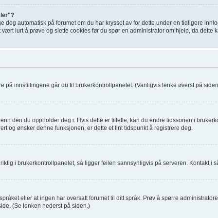
sler"?
ge deg automatisk på forumet om du har krysset av for dette under en tidligere inn
t vært lurt å prøve og slette cookies før du spør en administrator om hjelp, da dette
re på innstillingene går du til brukerkontrollpanelet. (Vanligvis lenke øverst på siden, 
enn den du oppholder deg i. Hvis dette er tilfelle, kan du endre tidssonen i brukerko
rt og ønsker denne funksjonen, er dette et fint tidspunkt å registrere deg.
ktig i brukerkontrollpanelet, så ligger feilen sannsynligvis på serveren. Kontakt i så
pråket eller at ingen har oversatt forumet til ditt språk. Prøv å spørre administrato
de. (Se lenken nederst på siden.)