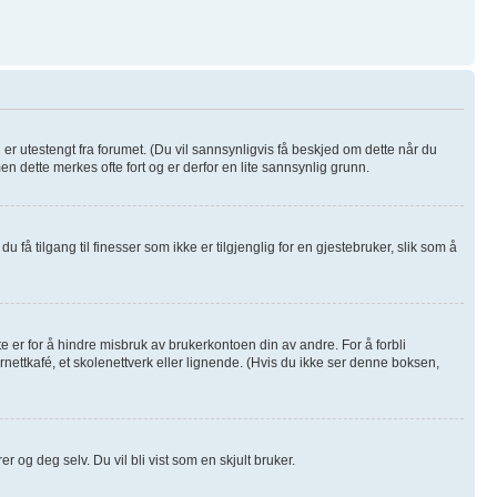
u er utestengt fra forumet. (Du vil sannsynligvis få beskjed om dette når du
men dette merkes ofte fort og er derfor en lite sannsynlig grunn.
u få tilgang til finesser som ikke er tilgjenglig for en gjestebruker, slik som å
e er for å hindre misbruk av brukerkontoen din av andre. For å forbli
rnettkafé, et skolenettverk eller lignende. (Hvis du ikke ser denne boksen,
r og deg selv. Du vil bli vist som en skjult bruker.