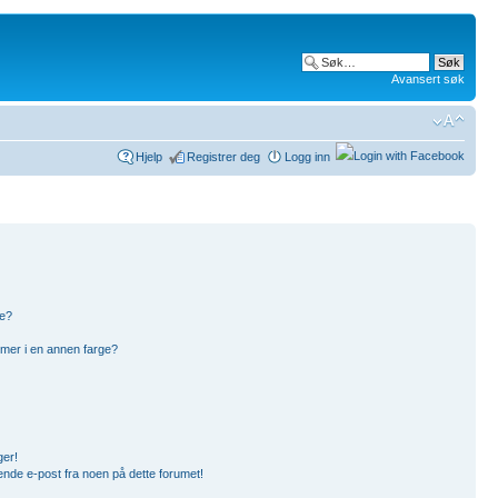
Avansert søk
Hjelp
Registrer deg
Logg inn
pe?
mer i en annen farge?
ger!
ende e-post fra noen på dette forumet!