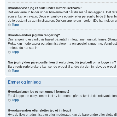
Hvordan viser jeg et bilde under mitt brukernavn?
Det kan være to bilder under brukernavnet når du ser på innleggene. Det første
som er kalt en avatar. Dette er vanligvis et unikt eller personlig bilde til hv
dette bestemt av administratoren. Du kan spørre om hvorfor. (De har nok en g
Topp
Hvordan endrer jeg min rangering?
Din rangering er vanligvis basert på antall innlegg, men unntak finnes. (Ranger
F.eks. kan moderatorer og administratorer ha en spesiell rangering. Vennligs
innlegg du har satt inn.
Topp
Når jeg trykker på e-postlenken til en bruker, blir jeg bedt om å logge inn?
Bare registrerte brukere kan sende e-post til andre via den innebygde e-post
Topp
Emner og innlegg
Hvordan lager jeg et nytt emne i forumet?
For å legge inn et nytt emne i ett av forumene, går du først til det relevante f
Topp
Hvordan endrer eller sletter jeg et innlegg?
Hvis du ikke er administrator eller moderator, kan du bare endre eller slette 