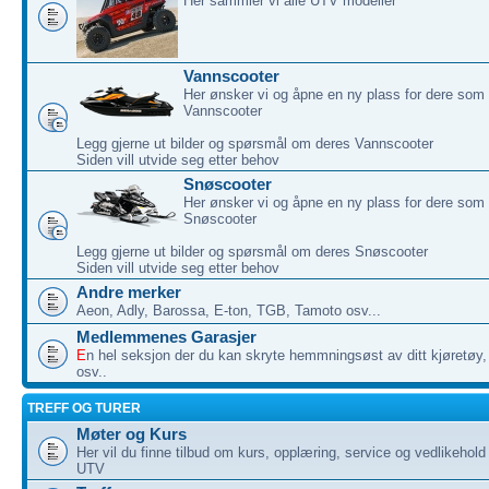
Her sammler vi alle UTV modeller
Vannscooter
Her ønsker vi og åpne en ny plass for dere som 
Vannscooter
Legg gjerne ut bilder og spørsmål om deres Vannscooter
Siden vill utvide seg etter behov
Snøscooter
Her ønsker vi og åpne en ny plass for dere som 
Snøscooter
Legg gjerne ut bilder og spørsmål om deres Snøscooter
Siden vill utvide seg etter behov
Andre merker
Aeon, Adly, Barossa, E-ton, TGB, Tamoto osv...
Medlemmenes Garasjer
E
n hel seksjon der du kan skryte hemmningsøst av ditt kjøretøy, 
osv..
TREFF OG TURER
Møter og Kurs
Her vil du finne tilbud om kurs, opplæring, service og vedlikehol
UTV