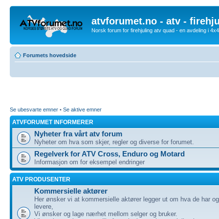
atvforumet.no - atv - firehj
Norsk forum for firehjuling atv quad - en avdeling i 4
Forumets hovedside
Se ubesvarte emner
•
Se aktive emner
ATVFORUMET INFORMERER
Nyheter fra vårt atv forum
Nyheter om hva som skjer, regler og diverse for forumet.
Regelverk for ATV Cross, Enduro og Motard
Informasjon om for eksempel endringer
ATV PRODUSENTER
Kommersielle aktører
Her ønsker vi at kommersielle aktører legger ut om hva de har o
levere,
Vi ønsker og lage nærhet mellom selger og bruker.