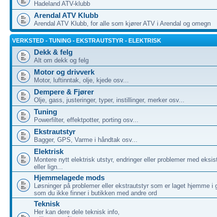
Hadeland ATV-klubb
Arendal ATV Klubb
Arendal ATV Klubb, for alle som kjører ATV i Arendal og omegn
VERKSTED - TUNING - EKSTRAUTSTYR - ELEKTRISK
Dekk & felg
Alt om dekk og felg
Motor og drivverk
Motor, luftinntak, olje, kjede osv...
Dempere & Fjører
Olje, gass, justeringer, typer, instillinger, merker osv...
Tuning
Powerfilter, effektpotter, porting osv...
Ekstrautstyr
Bagger, GPS, Varme i håndtak osv...
Elektrisk
Montere nytt elektrisk utstyr, endringer eller problemer med eksis
eller lign...
Hjemmelagede mods
Løsninger på problemer eller ekstrautstyr som er laget hjemme i 
som du ikke finner i butikken med andre ord
Teknisk
Her kan dere dele teknisk info,