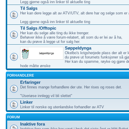
Legg gjerne også inn linker til aktuelle ting
Til Salgs
Her kan dere legge alt av ATV/UTV, alt dere har og selge som er 
Legg gjerne også inn linker til aktuelle ting
Til Salgs /Offtopic
Her kan du selge alle ting du ikke trenger.
Behøver ikke å være forum-relatert, alt som du er lei av å ha,
kan du prøve å legge ut for salg her.
Søppeldynga
Okelbo's krigsherjede plass der alt er l
du prøve ut forumets funksjoner så gjø
Her kan du spamme, røyke og gjøre de
hode måtte ønske
FORHANDLERE
Erfaringer
Det finnes mange forhandlere der ute. Her rises og roses det.
"Useriøse innlegg vil bli slettet"
Linker
Linker til norske og utenlandske forhandler av ATV
FORUM
Inaktive fora
Inaktive fora som ikke har vært i bruk det siste året er blitt flytte