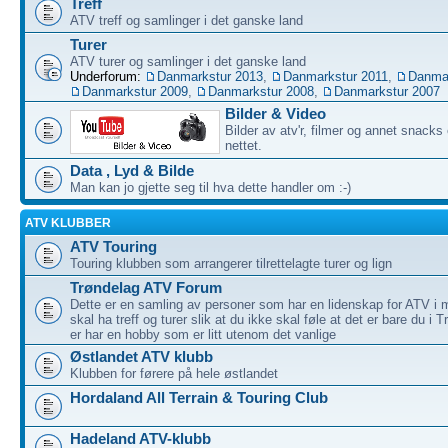
Treff
ATV treff og samlinger i det ganske land
Turer
ATV turer og samlinger i det ganske land
Underforum:
Danmarkstur 2013
,
Danmarkstur 2011
,
Danmar
Danmarkstur 2009
,
Danmarkstur 2008
,
Danmarkstur 2007
Bilder & Video
Bilder av atv'r, filmer og annet snacks
nettet.
Data , Lyd & Bilde
Man kan jo gjette seg til hva dette handler om :-)
ATV KLUBBER
ATV Touring
Touring klubben som arrangerer tilrettelagte turer og lign
Trøndelag ATV Forum
Dette er en samling av personer som har en lidenskap for ATV i m
skal ha treff og turer slik at du ikke skal føle at det er bare du i
er har en hobby som er litt utenom det vanlige
Østlandet ATV klubb
Klubben for førere på hele østlandet
Hordaland All Terrain & Touring Club
Hadeland ATV-klubb