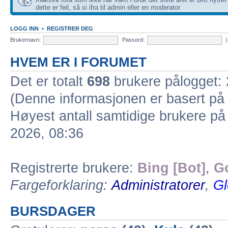
dette er feil, så si ifra til admin eller en moderator.
LOGG INN
•
REGISTRER DEG
Brukernavn:
Passord:
HVEM ER I FORUMET
Det er totalt
698
brukere pålogget: 2
(Denne informasjonen er basert på 
Høyest antall samtidige brukere på
2026, 08:36
Registrerte brukere:
Bing [Bot]
,
G
Fargeforklaring:
Administratorer
,
Gl
BURSDAGER