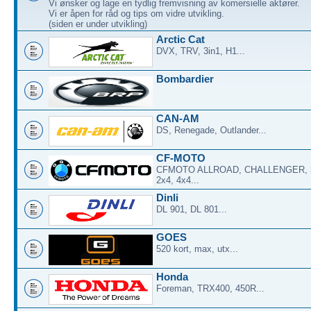
Vi ønsker og lage en tydlig fremvisning av komersielle aktører.
Vi er åpen for råd og tips om vidre utvikling.
(siden er under utvikling)
Arctic Cat
DVX, TRV, 3in1, H1...
Bombardier
CAN-AM
DS, Renegade, Outlander...
CF-MOTO
CFMOTO ALLROAD, CHALLENGER, 3
2x4, 4x4...
Dinli
DL 901, DL 801...
GOES
520 kort, max, utx...
Honda
Foreman, TRX400, 450R...