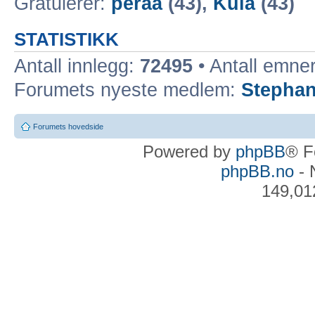
Gratulerer:
peraa
(43),
Kula
(43)
STATISTIKK
Antall innlegg:
72495
• Antall emne
Forumets nyeste medlem:
Stepha
Forumets hovedside
Powered by
phpBB
® F
phpBB.no
- 
149,01