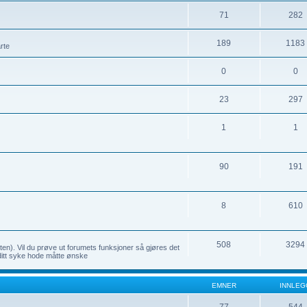
71
282
189
1183
rte
0
0
23
297
1
1
90
191
8
610
508
3294
sten). Vil du prøve ut forumets funksjoner så gjøres det
ditt syke hode måtte ønske
EMNER
INNLEG