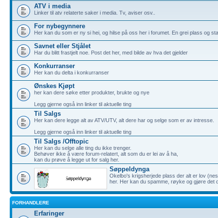
ATV i media
Linker til atv relaterte saker i media. Tv, aviser osv..
For nybegynnere
Her kan du som er ny si hei, og hilse på oss her i forumet. En grei plass og sta
Savnet eller Stjålet
Har du blitt frastjelt noe. Post det her, med bilde av hva det gjelder
Konkurranser
Her kan du delta i konkurranser
Ønskes Kjøpt
her kan dere søke etter produkter, brukte og nye
Legg gjerne også inn linker til aktuelle ting
Til Salgs
Her kan dere legge alt av ATV/UTV, alt dere har og selge som er av intresse.
Legg gjerne også inn linker til aktuelle ting
Til Salgs /Offtopic
Her kan du selge alle ting du ikke trenger.
Behøver ikke å være forum-relatert, alt som du er lei av å ha,
kan du prøve å legge ut for salg her.
Søppeldynga
Okelbo's krigsherjede plass der alt er lov (ne
her. Her kan du spamme, røyke og gjøre det 
FORHANDLERE
Erfaringer