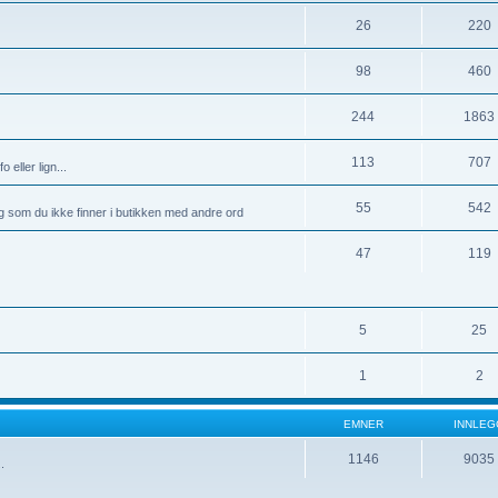
26
220
98
460
244
1863
113
707
 eller lign...
55
542
g som du ikke finner i butikken med andre ord
47
119
5
25
1
2
EMNER
INNLEG
1146
9035
.