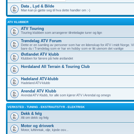
Data , Lyd & Bilde
Man kan jo gjette seg til hva dette handler om :-)
ATV KLUBBER
ATV Touring
Touring klubben som arrangerer tilrettelagte turer og lign
Trøndelag ATV Forum
Dette er en samling av personer som har en lidenskap for ATV i midt Norge. Vi ska
bare du i Trøndelag som er har en hobby som er litt utenom det vanlige
Østlandet ATV klubb
Klubben for førere på hele østlandet
Hordaland All Terrain & Touring Club
Hadeland ATV-klubb
Hadeland ATV-klubb
Arendal ATV Klubb
Arendal ATV Klubb, for alle som kjører ATV i Arendal og omegn
VERKSTED - TUNING - EKSTRAUTSTYR - ELEKTRISK
Dekk & felg
Alt om dekk og felg
Motor og drivverk
Motor, luftinntak, olje, kjede osv...