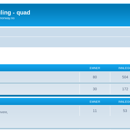
uling - quad
x4norway.no
EMNER
INNLEG
80
504
30
172
EMNER
INNLEG
11
53
evere,