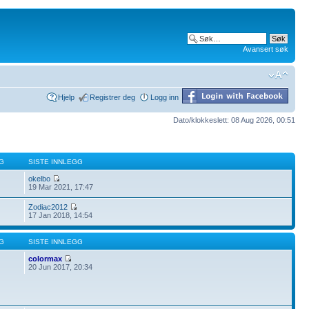
Avansert søk
Hjelp
Registrer deg
Logg inn
Dato/klokkeslett: 08 Aug 2026, 00:51
G
SISTE INNLEGG
okelbo
19 Mar 2021, 17:47
Zodiac2012
17 Jan 2018, 14:54
G
SISTE INNLEGG
colormax
20 Jun 2017, 20:34