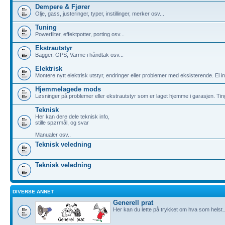
Dempere & Fjører
Olje, gass, justeringer, typer, instillinger, merker osv...
Tuning
Powerfilter, effektpotter, porting osv...
Ekstrautstyr
Bagger, GPS, Varme i håndtak osv...
Elektrisk
Montere nytt elektrisk utstyr, endringer eller problemer med eksisterende. El info
Hjemmelagede mods
Løsninger på problemer eller ekstrautstyr som er laget hjemme i garasjen. Tin
Teknisk
Her kan dere dele teknisk info,
stille spørmål, og svar
Manualer osv..
Teknisk veledning
Teknisk veledning
DIVERSE ANNET
Generell prat
Her kan du lette på trykket om hva som helst..