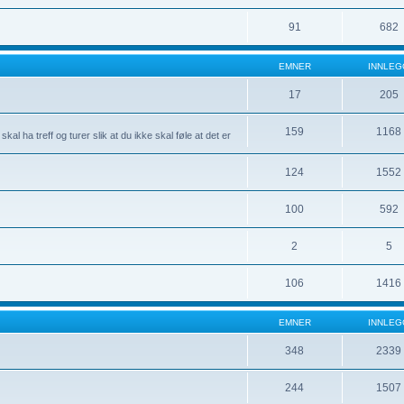
91
682
EMNER
INNLEG
17
205
159
1168
l ha treff og turer slik at du ikke skal føle at det er
124
1552
100
592
2
5
106
1416
EMNER
INNLEG
348
2339
244
1507