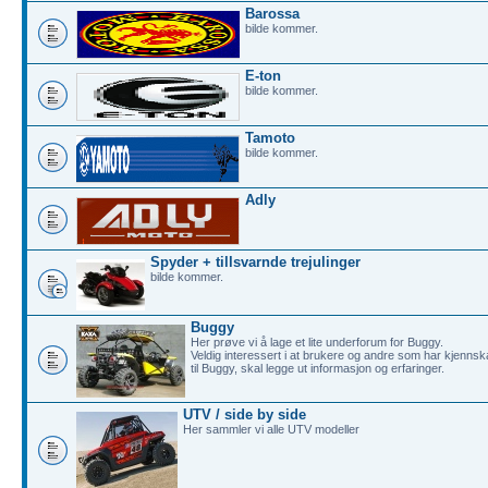
Barossa
bilde kommer.
E-ton
bilde kommer.
Tamoto
bilde kommer.
Adly
Spyder + tillsvarnde trejulinger
bilde kommer.
Buggy
Her prøve vi å lage et lite underforum for Buggy.
Veldig interessert i at brukere og andre som har kjenns
til Buggy, skal legge ut informasjon og erfaringer.
UTV / side by side
Her sammler vi alle UTV modeller