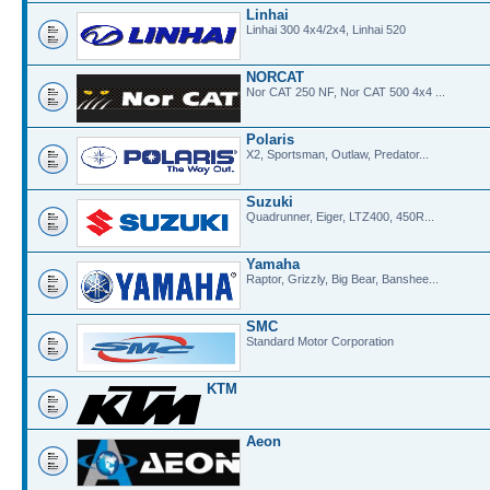
Linhai
Linhai 300 4x4/2x4, Linhai 520
NORCAT
Nor CAT 250 NF, Nor CAT 500 4x4 ...
Polaris
X2, Sportsman, Outlaw, Predator...
Suzuki
Quadrunner, Eiger, LTZ400, 450R...
Yamaha
Raptor, Grizzly, Big Bear, Banshee...
SMC
Standard Motor Corporation
KTM
Aeon