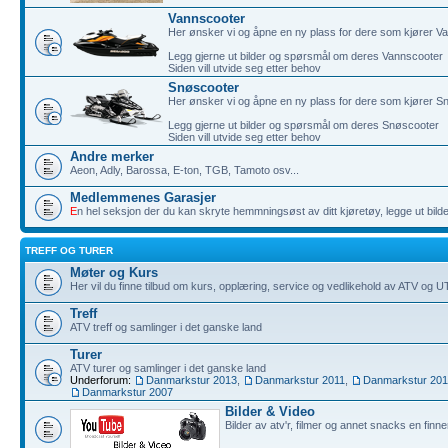
Vannscooter
Her ønsker vi og åpne en ny plass for dere som kjører V
Legg gjerne ut bilder og spørsmål om deres Vannscooter
Siden vill utvide seg etter behov
Snøscooter
Her ønsker vi og åpne en ny plass for dere som kjører S
Legg gjerne ut bilder og spørsmål om deres Snøscooter
Siden vill utvide seg etter behov
Andre merker
Aeon, Adly, Barossa, E-ton, TGB, Tamoto osv...
Medlemmenes Garasjer
E
n hel seksjon der du kan skryte hemmningsøst av ditt kjøretøy, legge ut bilde
TREFF OG TURER
Møter og Kurs
Her vil du finne tilbud om kurs, opplæring, service og vedlikehold av ATV og 
Treff
ATV treff og samlinger i det ganske land
Turer
ATV turer og samlinger i det ganske land
Underforum:
Danmarkstur 2013
,
Danmarkstur 2011
,
Danmarkstur 20
Danmarkstur 2007
Bilder & Video
Bilder av atv'r, filmer og annet snacks en finne