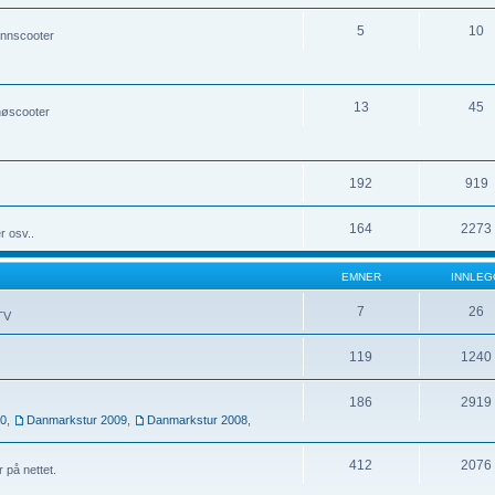
5
10
annscooter
13
45
nøscooter
192
919
164
2273
r osv..
EMNER
INNLEG
7
26
UTV
119
1240
186
2919
10
,
Danmarkstur 2009
,
Danmarkstur 2008
,
412
2076
r på nettet.