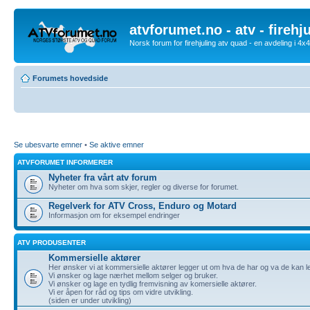
atvforumet.no - atv - firehj
Norsk forum for firehjuling atv quad - en avdeling i 4
Forumets hovedside
Se ubesvarte emner
•
Se aktive emner
ATVFORUMET INFORMERER
Nyheter fra vårt atv forum
Nyheter om hva som skjer, regler og diverse for forumet.
Regelverk for ATV Cross, Enduro og Motard
Informasjon om for eksempel endringer
ATV PRODUSENTER
Kommersielle aktører
Her ønsker vi at kommersielle aktører legger ut om hva de har og va de kan l
Vi ønsker og lage nærhet mellom selger og bruker.
Vi ønsker og lage en tydlig fremvisning av komersielle aktører.
Vi er åpen for råd og tips om vidre utvikling.
(siden er under utvikling)