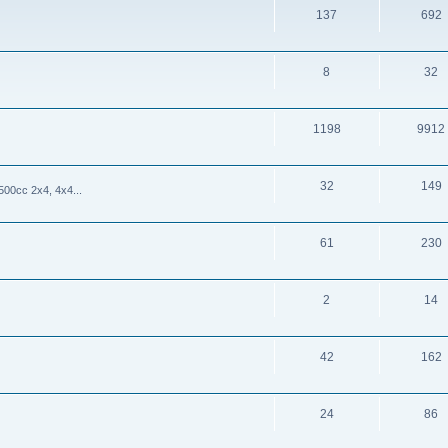
137
692
8
32
1198
9912
32
149
cc 2x4, 4x4...
61
230
2
14
42
162
24
86