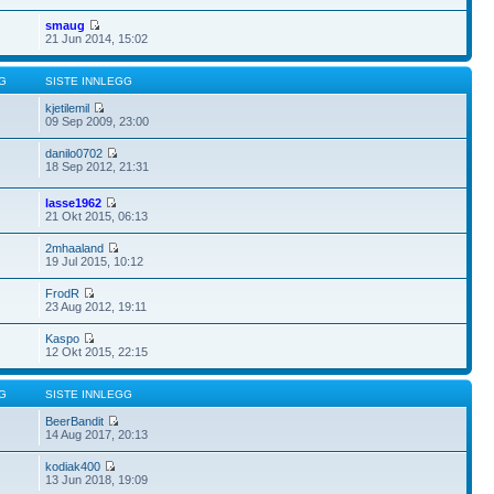
smaug
21 Jun 2014, 15:02
G
SISTE INNLEGG
kjetilemil
09 Sep 2009, 23:00
danilo0702
18 Sep 2012, 21:31
lasse1962
21 Okt 2015, 06:13
2mhaaland
19 Jul 2015, 10:12
FrodR
23 Aug 2012, 19:11
Kaspo
12 Okt 2015, 22:15
G
SISTE INNLEGG
BeerBandit
14 Aug 2017, 20:13
kodiak400
13 Jun 2018, 19:09