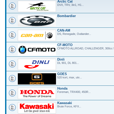
Arctic Cat
DVX, TRV, 3in1, H1...
Bombardier
CAN-AM
DS, Renegade, Outlander...
CF-MOTO
CFMOTO ALLROAD, CHALLENGER, 300cc 500
Dinli
DL 901, DL 801...
GOES
520 kort, max, utx...
Honda
Foreman, TRX400, 450R...
Kawasaki
Brute Force, KFX...