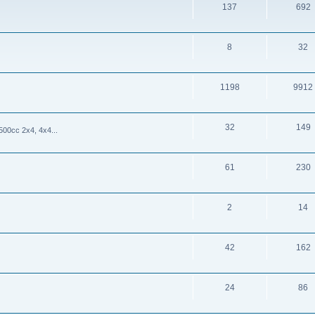
137
692
8
32
1198
9912
32
149
cc 2x4, 4x4...
61
230
2
14
42
162
24
86