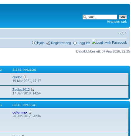
Avansert søk
Hjelp
Registrer deg
Logg inn
Dato/klokkeslett: 07 Aug 2026, 22:25
G
SISTE INNLEGG
okelbo
19 Mar 2021, 17:47
Zodiac2012
17 Jan 2018, 14:54
G
SISTE INNLEGG
colormax
20 Jun 2017, 20:34