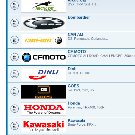
Arctic Cat
DVX, TRV, 3in1, H1...
Bombardier
CAN-AM
DS, Renegade, Outlander...
CF-MOTO
CFMOTO ALLROAD, CHALLENGER, 300cc 500
Dinli
DL 901, DL 801...
GOES
520 kort, max, utx...
Honda
Foreman, TRX400, 450R...
Kawasaki
Brute Force, KFX...