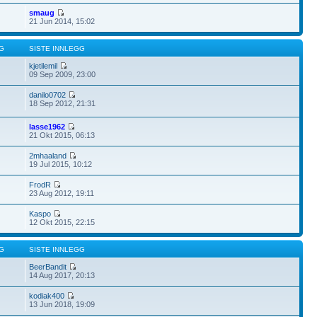
smaug
21 Jun 2014, 15:02
G
SISTE INNLEGG
kjetilemil
09 Sep 2009, 23:00
danilo0702
18 Sep 2012, 21:31
lasse1962
21 Okt 2015, 06:13
2mhaaland
19 Jul 2015, 10:12
FrodR
23 Aug 2012, 19:11
Kaspo
12 Okt 2015, 22:15
G
SISTE INNLEGG
BeerBandit
14 Aug 2017, 20:13
kodiak400
13 Jun 2018, 19:09