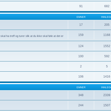
91
682
EMNER
INNLEG
17
205
159
1168
l ha treff og turer slik at du ikke skal føle at det er
124
1552
100
592
2
5
106
1416
EMNER
INNLEG
348
2339
244
1507