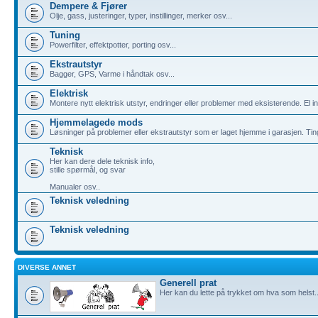
Dempere & Fjører
Olje, gass, justeringer, typer, instillinger, merker osv...
Tuning
Powerfilter, effektpotter, porting osv...
Ekstrautstyr
Bagger, GPS, Varme i håndtak osv...
Elektrisk
Montere nytt elektrisk utstyr, endringer eller problemer med eksisterende. El info
Hjemmelagede mods
Løsninger på problemer eller ekstrautstyr som er laget hjemme i garasjen. Tin
Teknisk
Her kan dere dele teknisk info,
stille spørmål, og svar
Manualer osv..
Teknisk veledning
Teknisk veledning
DIVERSE ANNET
Generell prat
Her kan du lette på trykket om hva som helst..