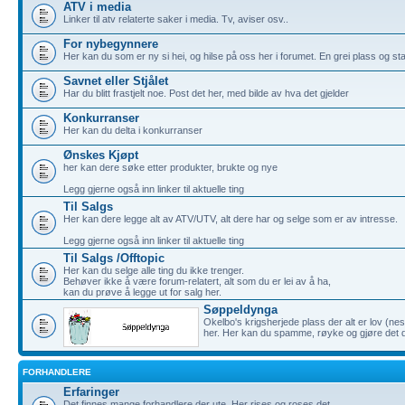
ATV i media
Linker til atv relaterte saker i media. Tv, aviser osv..
For nybegynnere
Her kan du som er ny si hei, og hilse på oss her i forumet. En grei plass og sta
Savnet eller Stjålet
Har du blitt frastjelt noe. Post det her, med bilde av hva det gjelder
Konkurranser
Her kan du delta i konkurranser
Ønskes Kjøpt
her kan dere søke etter produkter, brukte og nye
Legg gjerne også inn linker til aktuelle ting
Til Salgs
Her kan dere legge alt av ATV/UTV, alt dere har og selge som er av intresse.
Legg gjerne også inn linker til aktuelle ting
Til Salgs /Offtopic
Her kan du selge alle ting du ikke trenger.
Behøver ikke å være forum-relatert, alt som du er lei av å ha,
kan du prøve å legge ut for salg her.
Søppeldynga
Okelbo's krigsherjede plass der alt er lov (ne
her. Her kan du spamme, røyke og gjøre det 
FORHANDLERE
Erfaringer
Det finnes mange forhandlere der ute. Her rises og roses det.