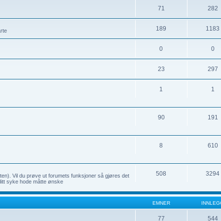
71
282
189
1183
rte
0
0
23
297
1
1
90
191
8
610
508
3294
sten). Vil du prøve ut forumets funksjoner så gjøres det
ditt syke hode måtte ønske
EMNER
INNLEG
77
544