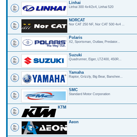
Linhai
Linhai 300 4x4/2x4, Linhai 520
NORCAT
Nor CAT 250 NF, Nor CAT 500 4x4 ...
Polaris
X2, Sportsman, Outlaw, Predator...
Suzuki
Quadrunner, Eiger, LTZ400, 450R...
Yamaha
Raptor, Grizzly, Big Bear, Banshee...
SMC
Standard Motor Corporation
KTM
Aeon