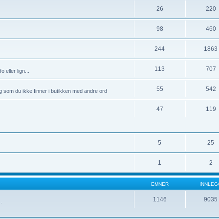
26
220
98
460
244
1863
113
707
 eller lign...
55
542
g som du ikke finner i butikken med andre ord
47
119
5
25
1
2
EMNER
INNLEG
1146
9035
.