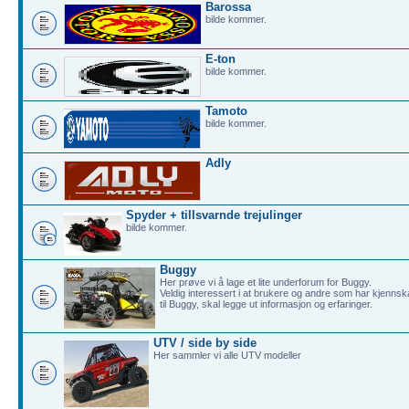
Barossa
bilde kommer.
E-ton
bilde kommer.
Tamoto
bilde kommer.
Adly
Spyder + tillsvarnde trejulinger
bilde kommer.
Buggy
Her prøve vi å lage et lite underforum for Buggy.
Veldig interessert i at brukere og andre som har kjenns
til Buggy, skal legge ut informasjon og erfaringer.
UTV / side by side
Her sammler vi alle UTV modeller