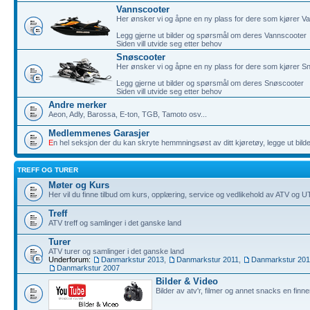
Vannscooter
Her ønsker vi og åpne en ny plass for dere som kjører V
Legg gjerne ut bilder og spørsmål om deres Vannscooter
Siden vill utvide seg etter behov
Snøscooter
Her ønsker vi og åpne en ny plass for dere som kjører S
Legg gjerne ut bilder og spørsmål om deres Snøscooter
Siden vill utvide seg etter behov
Andre merker
Aeon, Adly, Barossa, E-ton, TGB, Tamoto osv...
Medlemmenes Garasjer
E
n hel seksjon der du kan skryte hemmningsøst av ditt kjøretøy, legge ut bilde
TREFF OG TURER
Møter og Kurs
Her vil du finne tilbud om kurs, opplæring, service og vedlikehold av ATV og 
Treff
ATV treff og samlinger i det ganske land
Turer
ATV turer og samlinger i det ganske land
Underforum:
Danmarkstur 2013
,
Danmarkstur 2011
,
Danmarkstur 20
Danmarkstur 2007
Bilder & Video
Bilder av atv'r, filmer og annet snacks en finne