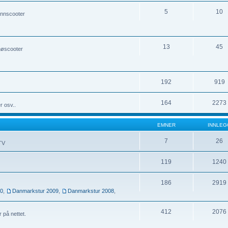
5
10
annscooter
13
45
nøscooter
192
919
164
2273
r osv..
EMNER
INNLEG
7
26
UTV
119
1240
186
2919
10
,
Danmarkstur 2009
,
Danmarkstur 2008
,
412
2076
r på nettet.