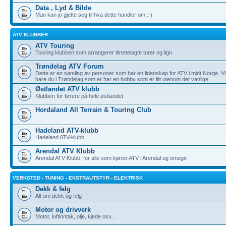
Data , Lyd & Bilde
Man kan jo gjette seg til hva dette handler om :-)
ATV KLUBBER
ATV Touring
Touring klubben som arrangerer tilrettelagte turer og lign
Trøndelag ATV Forum
Dette er en samling av personer som har en lidenskap for ATV i midt Norge. Vi ska
bare du i Trøndelag som er har en hobby som er litt utenom det vanlige
Østlandet ATV klubb
Klubben for førere på hele østlandet
Hordaland All Terrain & Touring Club
Hadeland ATV-klubb
Hadeland ATV-klubb
Arendal ATV Klubb
Arendal ATV Klubb, for alle som kjører ATV i Arendal og omegn
VERKSTED - TUNING - EKSTRAUTSTYR - ELEKTRISK
Dekk & felg
Alt om dekk og felg
Motor og drivverk
Motor, luftinntak, olje, kjede osv...