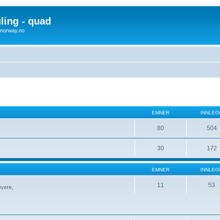
uling - quad
x4norway.no
EMNER
INNLEG
80
504
30
172
EMNER
INNLEG
11
53
evere,