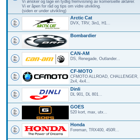
Vi ønsker og lage en tydlig fremvisning av komersielle aktører.
Vi er åpen for råd og tips om vidre utvikling.
(siden er under utvikling)
Arctic Cat
DVX, TRV, 3in1, H1...
Bombardier
CAN-AM
DS, Renegade, Outlander...
CF-MOTO
CFMOTO ALLROAD, CHALLENGER, 3
2x4, 4x4...
Dinli
DL 901, DL 801...
GOES
520 kort, max, utx...
Honda
Foreman, TRX400, 450R...