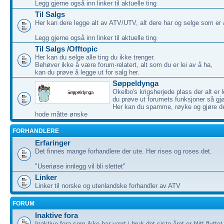
Legg gjerne også inn linker til aktuelle ting
Til Salgs
Her kan dere legge alt av ATV/UTV, alt dere har og selge som er 
Legg gjerne også inn linker til aktuelle ting
Til Salgs /Offtopic
Her kan du selge alle ting du ikke trenger.
Behøver ikke å være forum-relatert, alt som du er lei av å ha,
kan du prøve å legge ut for salg her.
Søppeldynga
Okelbo's krigsherjede plass der alt er l
du prøve ut forumets funksjoner så gjø
Her kan du spamme, røyke og gjøre de
hode måtte ønske
FORHANDLERE
Erfaringer
Det finnes mange forhandlere der ute. Her rises og roses det.
"Useriøse innlegg vil bli slettet"
Linker
Linker til norske og utenlandske forhandler av ATV
FORUM
Inaktive fora
Inaktive fora som ikke har vært i bruk det siste året er blitt flytte