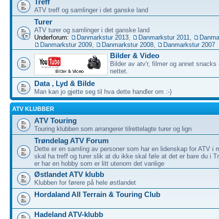
Treff
ATV treff og samlinger i det ganske land
Turer
ATV turer og samlinger i det ganske land
Underforum:
Danmarkstur 2013
,
Danmarkstur 2011
,
Danmar
Danmarkstur 2009
,
Danmarkstur 2008
,
Danmarkstur 2007
Bilder & Video
Bilder av atv'r, filmer og annet snacks
nettet.
Data , Lyd & Bilde
Man kan jo gjette seg til hva dette handler om :-)
ATV KLUBBER
ATV Touring
Touring klubben som arrangerer tilrettelagte turer og lign
Trøndelag ATV Forum
Dette er en samling av personer som har en lidenskap for ATV i m
skal ha treff og turer slik at du ikke skal føle at det er bare du i
er har en hobby som er litt utenom det vanlige
Østlandet ATV klubb
Klubben for førere på hele østlandet
Hordaland All Terrain & Touring Club
Hadeland ATV-klubb