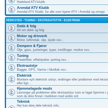
Hadeland ATV-klubb
Arendal ATV Klubb
Arendal ATV Klubb, for alle som kjører ATV i Arendal og omegn
VERKSTED - TUNING - EKSTRAUTSTYR - ELEKTRISK
Dekk & felg
Alt om dekk og felg
Motor og drivverk
Motor, luftinntak, olje, kjede osv...
Dempere & Fjører
Olje, gass, justeringer, typer, instillinger, merker osv...
Tuning
Powerfilter, effektpotter, porting osv...
Ekstrautstyr
Bagger, GPS, Varme i håndtak osv...
Elektrisk
Montere nytt elektrisk utstyr, endringer eller problemer med eksis
eller lign...
Hjemmelagede mods
Løsninger på problemer eller ekstrautstyr som er laget hjemme i 
som du ikke finner i butikken med andre ord
Teknisk
Her kan dere dele teknisk info,