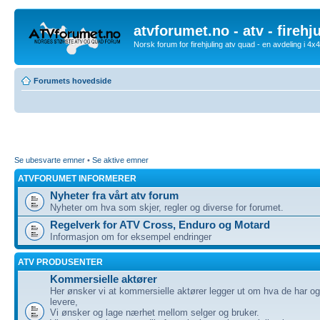
atvforumet.no - atv - firehj
Norsk forum for firehjuling atv quad - en avdeling i 4
Forumets hovedside
Se ubesvarte emner
•
Se aktive emner
ATVFORUMET INFORMERER
Nyheter fra vårt atv forum
Nyheter om hva som skjer, regler og diverse for forumet.
Regelverk for ATV Cross, Enduro og Motard
Informasjon om for eksempel endringer
ATV PRODUSENTER
Kommersielle aktører
Her ønsker vi at kommersielle aktører legger ut om hva de har o
levere,
Vi ønsker og lage nærhet mellom selger og bruker.