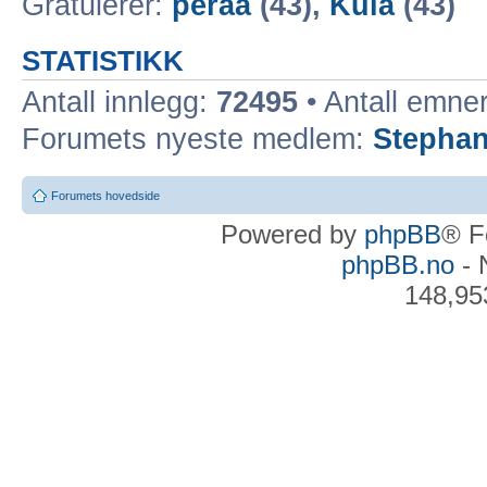
Gratulerer:
peraa
(43),
Kula
(43)
STATISTIKK
Antall innlegg:
72495
• Antall emne
Forumets nyeste medlem:
Stepha
Forumets hovedside
Powered by
phpBB
® F
phpBB.no
- 
148,95