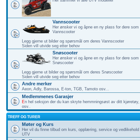
Her sammler vi alle UTV modeller
Vannscooter
Her ønsker vi og åpne en ny plass for dere som 
Vannscooter
Legg gjerne ut bilder og spørsmål om deres Vannscooter
Siden vill utvide seg etter behov
Snøscooter
Her ønsker vi og åpne en ny plass for dere som 
Snøscooter
Legg gjerne ut bilder og spørsmål om deres Snøscooter
Siden vill utvide seg etter behov
Andre merker
Aeon, Adly, Barossa, E-ton, TGB, Tamoto osv...
Medlemmenes Garasjer
E
n hel seksjon der du kan skryte hemmningsøst av ditt kjøretøy, 
osv..
TREFF OG TURER
Møter og Kurs
Her vil du finne tilbud om kurs, opplæring, service og vedlikehol
UTV