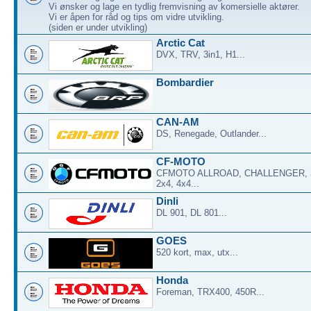
Vi ønsker og lage en tydlig fremvisning av komersielle aktører.
Vi er åpen for råd og tips om vidre utvikling.
(siden er under utvikling)
Arctic Cat
DVX, TRV, 3in1, H1...
Bombardier
CAN-AM
DS, Renegade, Outlander...
CF-MOTO
CFMOTO ALLROAD, CHALLENGER, 3
2x4, 4x4...
Dinli
DL 901, DL 801...
GOES
520 kort, max, utx...
Honda
Foreman, TRX400, 450R...