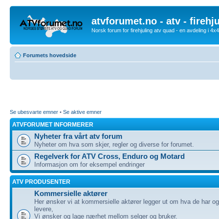
atvforumet.no - atv - firehj
Norsk forum for firehjuling atv quad - en avdeling i 4
Forumets hovedside
Se ubesvarte emner
•
Se aktive emner
ATVFORUMET INFORMERER
Nyheter fra vårt atv forum
Nyheter om hva som skjer, regler og diverse for forumet.
Regelverk for ATV Cross, Enduro og Motard
Informasjon om for eksempel endringer
ATV PRODUSENTER
Kommersielle aktører
Her ønsker vi at kommersielle aktører legger ut om hva de har o
levere,
Vi ønsker og lage nærhet mellom selger og bruker.