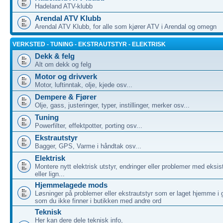
Hadeland ATV-klubb
Arendal ATV Klubb
Arendal ATV Klubb, for alle som kjører ATV i Arendal og omegn
VERKSTED - TUNING - EKSTRAUTSTYR - ELEKTRISK
Dekk & felg
Alt om dekk og felg
Motor og drivverk
Motor, luftinntak, olje, kjede osv...
Dempere & Fjører
Olje, gass, justeringer, typer, instillinger, merker osv...
Tuning
Powerfilter, effektpotter, porting osv...
Ekstrautstyr
Bagger, GPS, Varme i håndtak osv...
Elektrisk
Montere nytt elektrisk utstyr, endringer eller problemer med eksis
eller lign...
Hjemmelagede mods
Løsninger på problemer eller ekstrautstyr som er laget hjemme i 
som du ikke finner i butikken med andre ord
Teknisk
Her kan dere dele teknisk info,