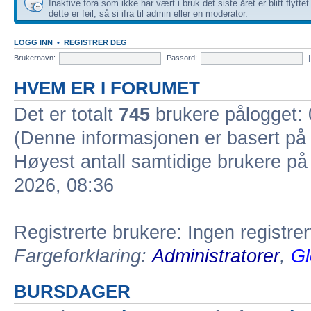
Inaktive fora som ikke har vært i bruk det siste året er blitt flytte
dette er feil, så si ifra til admin eller en moderator.
LOGG INN
•
REGISTRER DEG
Brukernavn:
Passord:
HVEM ER I FORUMET
Det er totalt
745
brukere pålogget: 0
(Denne informasjonen er basert på 
Høyest antall samtidige brukere på
2026, 08:36
Registrerte brukere: Ingen registre
Fargeforklaring:
Administratorer
,
Gl
BURSDAGER