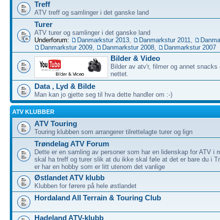
Treff
ATV treff og samlinger i det ganske land
Turer
ATV turer og samlinger i det ganske land
Underforum:
Danmarkstur 2013
,
Danmarkstur 2011
,
Danmar
Danmarkstur 2009
,
Danmarkstur 2008
,
Danmarkstur 2007
Bilder & Video
Bilder av atv'r, filmer og annet snacks
nettet.
Data , Lyd & Bilde
Man kan jo gjette seg til hva dette handler om :-)
ATV KLUBBER
ATV Touring
Touring klubben som arrangerer tilrettelagte turer og lign
Trøndelag ATV Forum
Dette er en samling av personer som har en lidenskap for ATV i m
skal ha treff og turer slik at du ikke skal føle at det er bare du i
er har en hobby som er litt utenom det vanlige
Østlandet ATV klubb
Klubben for førere på hele østlandet
Hordaland All Terrain & Touring Club
Hadeland ATV-klubb