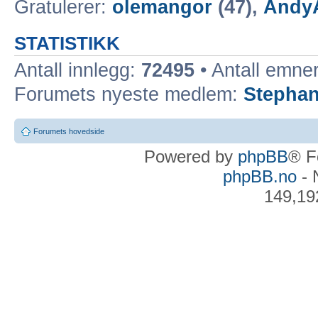
Gratulerer:
olemangor
(47),
Andy
STATISTIKK
Antall innlegg:
72495
• Antall emne
Forumets nyeste medlem:
Stepha
Forumets hovedside
Powered by
phpBB
® F
phpBB.no
- 
149,19