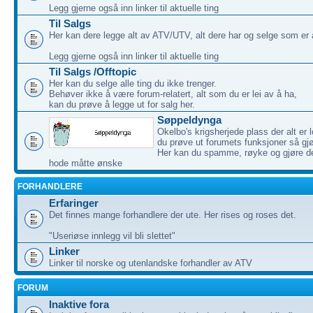
Legg gjerne også inn linker til aktuelle ting
Til Salgs
Her kan dere legge alt av ATV/UTV, alt dere har og selge som er 
Legg gjerne også inn linker til aktuelle ting
Til Salgs /Offtopic
Her kan du selge alle ting du ikke trenger.
Behøver ikke å være forum-relatert, alt som du er lei av å ha,
kan du prøve å legge ut for salg her.
Søppeldynga
Okelbo's krigsherjede plass der alt er l
du prøve ut forumets funksjoner så gjø
Her kan du spamme, røyke og gjøre de
hode måtte ønske
FORHANDLERE
Erfaringer
Det finnes mange forhandlere der ute. Her rises og roses det.
"Useriøse innlegg vil bli slettet"
Linker
Linker til norske og utenlandske forhandler av ATV
FORUM
Inaktive fora