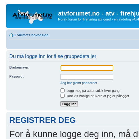
atvforumet.no - atv - firehj
Norsk forum for firehjuling atv quad - en avdeling i 4
Forumets hovedside
Du må logge inn for å se gruppedetaljer
Brukernavn:
Passord:
Jeg har glemt passordet
Logg meg på automatisk hver gang
Ikke vis vanlige brukere at jeg er pålogget
REGISTRER DEG
For å kunne logge deg inn, må du