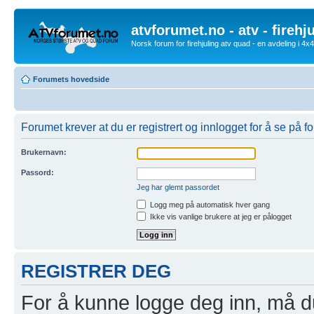
atvforumet.no - atv - firehj
Norsk forum for firehjuling atv quad - en avdeling i 4
Forumets hovedside
Forumet krever at du er registrert og innlogget for å se på f
Brukernavn:
Passord:
Jeg har glemt passordet
Logg meg på automatisk hver gang
Ikke vis vanlige brukere at jeg er pålogget
REGISTRER DEG
For å kunne logge deg inn, må du