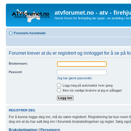
atvforumet.no - atv - firehj
Norsk forum for firehjuling atv quad - en avdeling i 4
Forumets hovedside
Forumet krever at du er registrert og innlogget for å se på f
Brukernavn:
Passord:
Jeg har glemt passordet
Logg meg på automatisk hver gang
Ikke vis vanlige brukere at jeg er pålogget
REGISTRER DEG
For å kunne logge deg inn, må du være registrert. Registrering tar kun noen få m
deg om at du har satt deg inn i forumets bruksbetingelser og regler. Sørg også f
Bruksbetingelser
|
Personvern