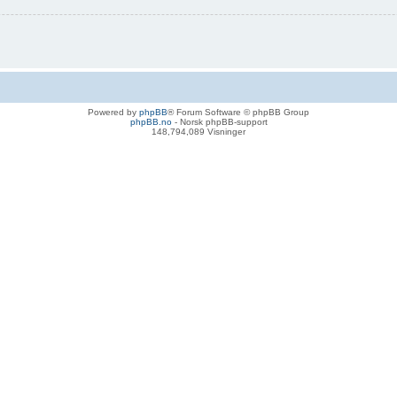
Powered by
phpBB
® Forum Software © phpBB Group
phpBB.no
- Norsk phpBB-support
148,794,089 Visninger