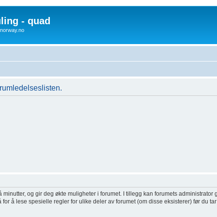
uling - quad
x4norway.no
orumledelseslisten.
inutter, og gir deg økte muligheter i forumet. I tillegg kan forumets administrator g
or å lese spesielle regler for ulike deler av forumet (om disse eksisterer) før du tar