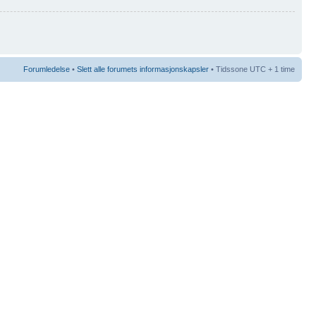
Forumledelse
•
Slett alle forumets informasjonskapsler
• Tidssone UTC + 1 time