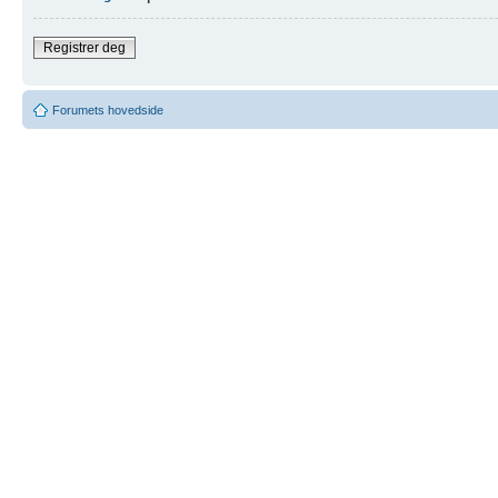
Registrer deg
Forumets hovedside