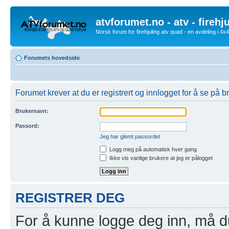
atvforumet.no - atv - firehj
Norsk forum for firehjuling atv quad - en avdeling i 4
Forumets hovedside
Forumet krever at du er registrert og innlogget for å se på br
Brukernavn:
Passord:
Jeg har glemt passordet
Logg meg på automatisk hver gang
Ikke vis vanlige brukere at jeg er pålogget
REGISTRER DEG
For å kunne logge deg inn, må du