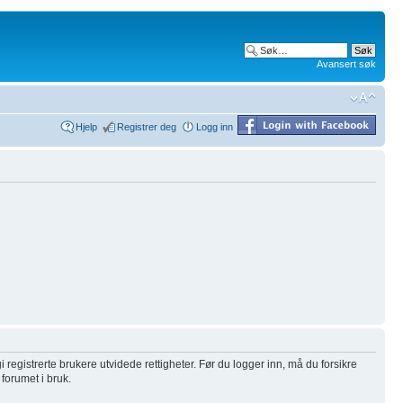
Avansert søk
Hjelp
Registrer deg
Logg inn
i registrerte brukere utvidede rettigheter. Før du logger inn, må du forsikre
 forumet i bruk.