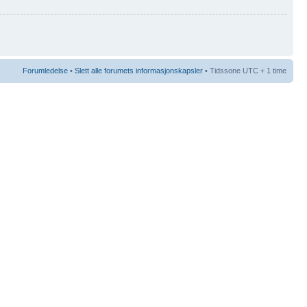
Forumledelse
•
Slett alle forumets informasjonskapsler
• Tidssone UTC + 1 time