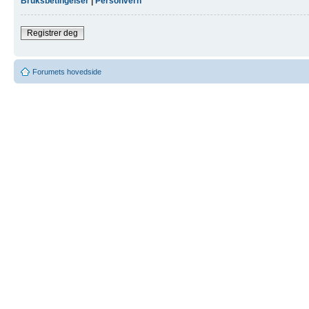
Bruksbetingelser
|
Personvern
Registrer deg
Forumets hovedside