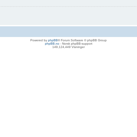
Powered by
phpBB
® Forum Software © phpBB Group
phpBB.no
- Norsk phpBB-support
149,124,449 Visninger