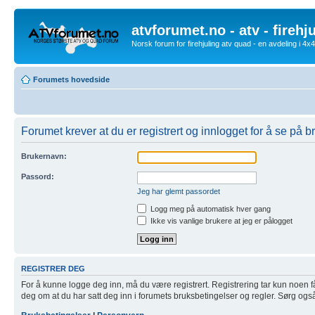
atvforumet.no - atv - firehj
Norsk forum for firehjuling atv quad - en avdeling i 4
Forumets hovedside
Forumet krever at du er registrert og innlogget for å se på br
Brukernavn:
Passord:
Jeg har glemt passordet
Logg meg på automatisk hver gang
Ikke vis vanlige brukere at jeg er pålogget
REGISTRER DEG
For å kunne logge deg inn, må du være registrert. Registrering tar kun noen få m
deg om at du har satt deg inn i forumets bruksbetingelser og regler. Sørg også f