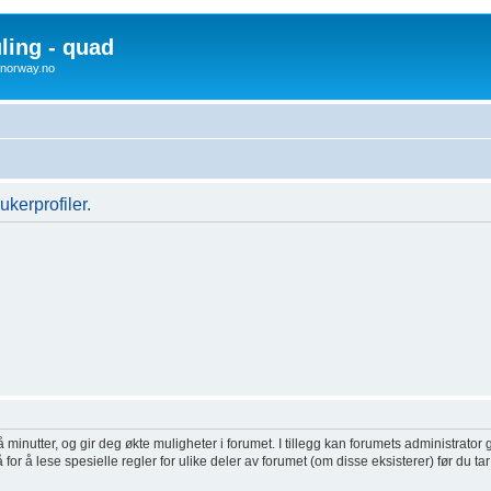
uling - quad
x4norway.no
ukerprofiler.
inutter, og gir deg økte muligheter i forumet. I tillegg kan forumets administrator g
or å lese spesielle regler for ulike deler av forumet (om disse eksisterer) før du tar