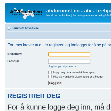
atvforumet.no - atv - firehj
Norsk forum for firehjuling atv quad - en avdeling i 4
Forumets hovedside
Forumet krever at du er registrert og innlogget for å se på br
Brukernavn:
Passord:
Jeg har glemt passordet
Logg meg på automatisk hver gang
Ikke vis vanlige brukere at jeg er pålogget
REGISTRER DEG
For å kunne logge deg inn, må du