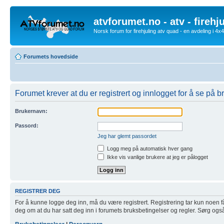
atvforumet.no - atv - firehj
Norsk forum for firehjuling atv quad - en avdeling i 4
Forumets hovedside
Forumet krever at du er registrert og innlogget for å se på br
Brukernavn:
Passord:
Jeg har glemt passordet
Logg meg på automatisk hver gang
Ikke vis vanlige brukere at jeg er pålogget
REGISTRER DEG
For å kunne logge deg inn, må du være registrert. Registrering tar kun noen få m
deg om at du har satt deg inn i forumets bruksbetingelser og regler. Sørg også f