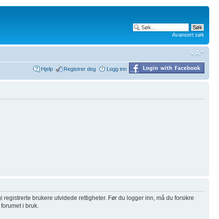
Avansert søk
Hjelp
Registrer deg
Logg inn
i registrerte brukere utvidede rettigheter. Før du logger inn, må du forsikre
 forumet i bruk.