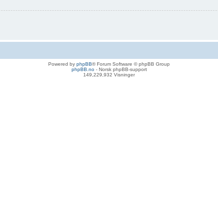
Powered by
phpBB
® Forum Software © phpBB Group
phpBB.no
- Norsk phpBB-support
149,229,932 Visninger