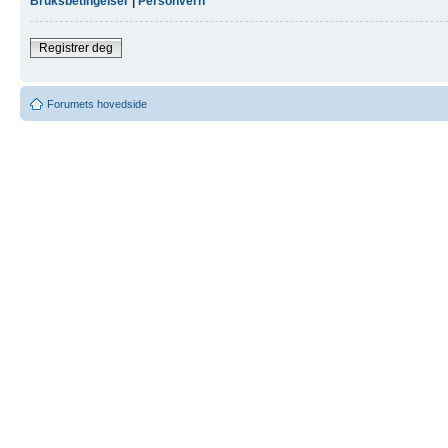
Bruksbetingelser
|
Personvern
Registrer deg
Forumets hovedside