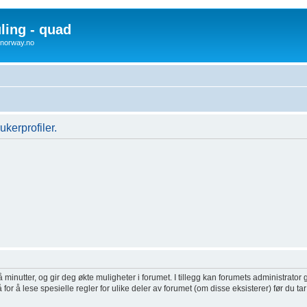
uling - quad
x4norway.no
ukerprofiler.
inutter, og gir deg økte muligheter i forumet. I tillegg kan forumets administrator g
or å lese spesielle regler for ulike deler av forumet (om disse eksisterer) før du tar