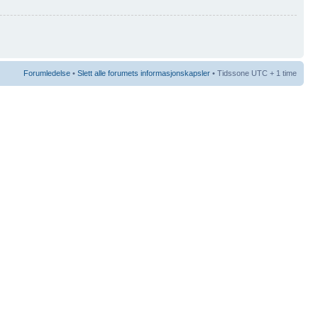
Forumledelse
•
Slett alle forumets informasjonskapsler
• Tidssone UTC + 1 time