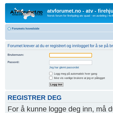
atvforumet.no - atv - firehj
Norsk forum for firehjuling atv quad - en avdeling i 4
Forumets hovedside
Forumet krever at du er registrert og innlogget for å se på br
Brukernavn:
Passord:
Jeg har glemt passordet
Logg meg på automatisk hver gang
Ikke vis vanlige brukere at jeg er pålogget
REGISTRER DEG
For å kunne logge deg inn, må du