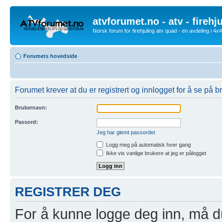
atvforumet.no - atv - firehj
Norsk forum for firehjuling atv quad - en avdeling i 4
Forumets hovedside
Forumet krever at du er registrert og innlogget for å se på br
Brukernavn:
Passord:
Jeg har glemt passordet
Logg meg på automatisk hver gang
Ikke vis vanlige brukere at jeg er pålogget
REGISTRER DEG
For å kunne logge deg inn, må du