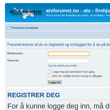
atvforumet.no - atv - firehj
Norsk forum for firehjuling atv quad - en avdeling i 4
Forumets hovedside
Forumet krever at du er registrert og innlogget for å se på br
Brukernavn:
Passord:
Jeg har glemt passordet
Logg meg på automatisk hver gang
Ikke vis vanlige brukere at jeg er pålogget
REGISTRER DEG
For å kunne logge deg inn, må du