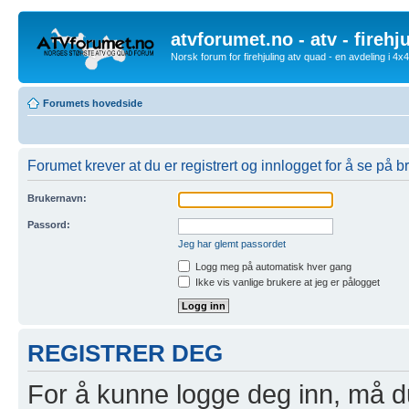
atvforumet.no - atv - firehj
Norsk forum for firehjuling atv quad - en avdeling i 4
Forumets hovedside
Forumet krever at du er registrert og innlogget for å se på br
Brukernavn:
Passord:
Jeg har glemt passordet
Logg meg på automatisk hver gang
Ikke vis vanlige brukere at jeg er pålogget
REGISTRER DEG
For å kunne logge deg inn, må du