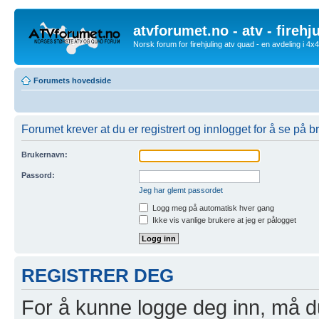
atvforumet.no - atv - firehj
Norsk forum for firehjuling atv quad - en avdeling i 4
Forumets hovedside
Forumet krever at du er registrert og innlogget for å se på br
Brukernavn:
Passord:
Jeg har glemt passordet
Logg meg på automatisk hver gang
Ikke vis vanlige brukere at jeg er pålogget
REGISTRER DEG
For å kunne logge deg inn, må du