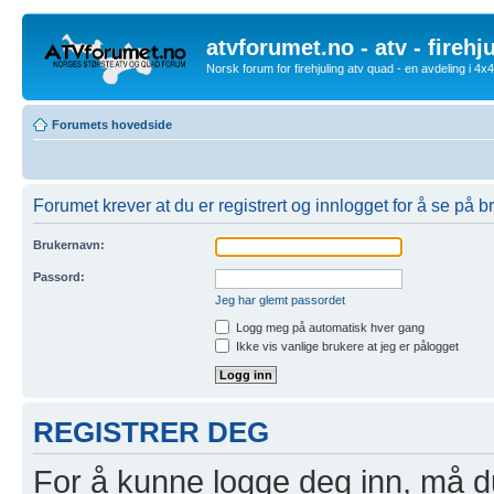
atvforumet.no - atv - firehj
Norsk forum for firehjuling atv quad - en avdeling i 4
Forumets hovedside
Forumet krever at du er registrert og innlogget for å se på br
Brukernavn:
Passord:
Jeg har glemt passordet
Logg meg på automatisk hver gang
Ikke vis vanlige brukere at jeg er pålogget
REGISTRER DEG
For å kunne logge deg inn, må du