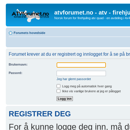
atvforumet.no - atv - firehj
Norsk forum for firehjuling atv quad - en avdeling i 4
Forumets hovedside
Forumet krever at du er registrert og innlogget for å se på br
Brukernavn:
Passord:
Jeg har glemt passordet
Logg meg på automatisk hver gang
Ikke vis vanlige brukere at jeg er pålogget
REGISTRER DEG
For å kunne logge deg inn, må du