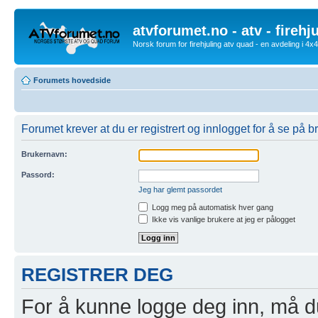
atvforumet.no - atv - firehj
Norsk forum for firehjuling atv quad - en avdeling i 4
Forumets hovedside
Forumet krever at du er registrert og innlogget for å se på br
Brukernavn:
Passord:
Jeg har glemt passordet
Logg meg på automatisk hver gang
Ikke vis vanlige brukere at jeg er pålogget
REGISTRER DEG
For å kunne logge deg inn, må du