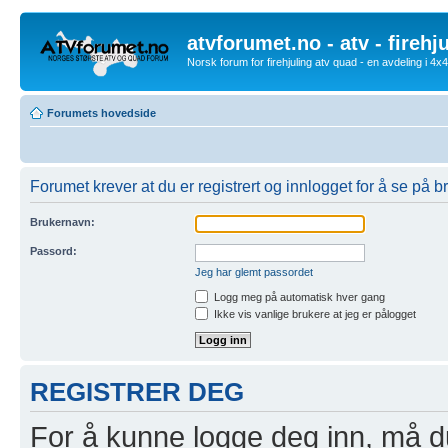
atvforumet.no - atv - firehj
Norsk forum for firehjuling atv quad - en avdeling i 4
Forumets hovedside
Forumet krever at du er registrert og innlogget for å se på br
Brukernavn:
Passord:
Jeg har glemt passordet
Logg meg på automatisk hver gang
Ikke vis vanlige brukere at jeg er pålogget
REGISTRER DEG
For å kunne logge deg inn, må du