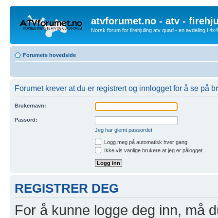
atvforumet.no - atv - firehj
Norsk forum for firehjuling atv quad - en avdeling i 4
Forumets hovedside
Forumet krever at du er registrert og innlogget for å se på br
Brukernavn:
Passord:
Jeg har glemt passordet
Logg meg på automatisk hver gang
Ikke vis vanlige brukere at jeg er pålogget
REGISTRER DEG
For å kunne logge deg inn, må du