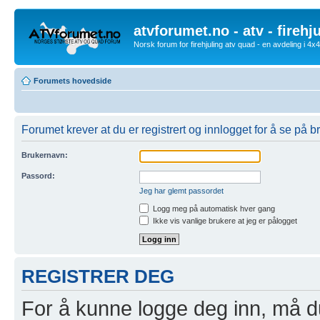
atvforumet.no - atv - firehj
Norsk forum for firehjuling atv quad - en avdeling i 4
Forumets hovedside
Forumet krever at du er registrert og innlogget for å se på br
Brukernavn:
Passord:
Jeg har glemt passordet
Logg meg på automatisk hver gang
Ikke vis vanlige brukere at jeg er pålogget
REGISTRER DEG
For å kunne logge deg inn, må du