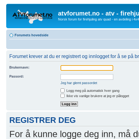
atvforumet.no - atv - firehj
Norsk forum for firehjuling atv quad - en avdeling i 4
Forumets hovedside
Forumet krever at du er registrert og innlogget for å se på br
Brukernavn:
Passord:
Jeg har glemt passordet
Logg meg på automatisk hver gang
Ikke vis vanlige brukere at jeg er pålogget
REGISTRER DEG
For å kunne logge deg inn, må du