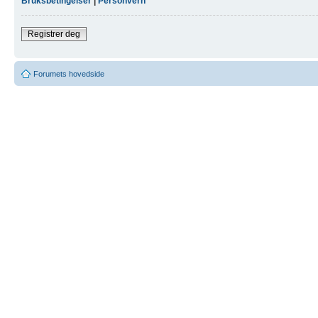
Bruksbetingelser
|
Personvern
Registrer deg
Forumets hovedside