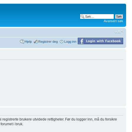
Avansert søk
Hjelp
Registrer deg
Logg inn
i registrerte brukere utvidede rettigheter. Før du logger inn, må du forsikre
 forumet i bruk.