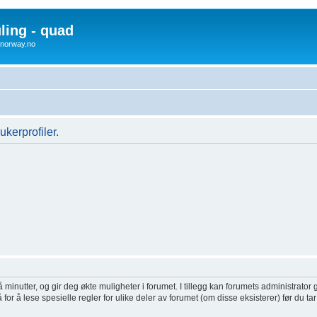
uling - quad
x4norway.no
ukerprofiler.
inutter, og gir deg økte muligheter i forumet. I tillegg kan forumets administrator g
or å lese spesielle regler for ulike deler av forumet (om disse eksisterer) før du tar