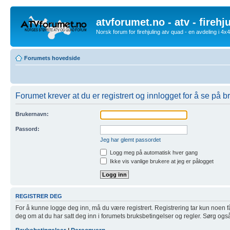
atvforumet.no - atv - firehj
Norsk forum for firehjuling atv quad - en avdeling i 4
Forumets hovedside
Forumet krever at du er registrert og innlogget for å se på br
Brukernavn:
Passord:
Jeg har glemt passordet
Logg meg på automatisk hver gang
Ikke vis vanlige brukere at jeg er pålogget
REGISTRER DEG
For å kunne logge deg inn, må du være registrert. Registrering tar kun noen få m
deg om at du har satt deg inn i forumets bruksbetingelser og regler. Sørg også f