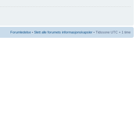
Forumledelse
•
Slett alle forumets informasjonskapsler
• Tidssone UTC + 1 time