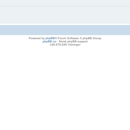
Powered by
phpBB
® Forum Software © phpBB Group
phpBB.no
- Norsk phpBB-support
148,878,646 Visninger