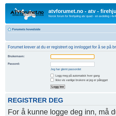
atvforumet.no - atv - firehj
Norsk forum for firehjuling atv quad - en avdeling i 4
Forumets hovedside
Forumet krever at du er registrert og innlogget for å se på br
Brukernavn:
Passord:
Jeg har glemt passordet
Logg meg på automatisk hver gang
Ikke vis vanlige brukere at jeg er pålogget
REGISTRER DEG
For å kunne logge deg inn, må du