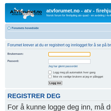
atvforumet.no - atv - firehj
Norsk forum for firehjuling atv quad - en avdeling i 4
Forumets hovedside
Forumet krever at du er registrert og innlogget for å se på br
Brukernavn:
Passord:
Jeg har glemt passordet
Logg meg på automatisk hver gang
Ikke vis vanlige brukere at jeg er pålogget
REGISTRER DEG
For å kunne logge deg inn, må du