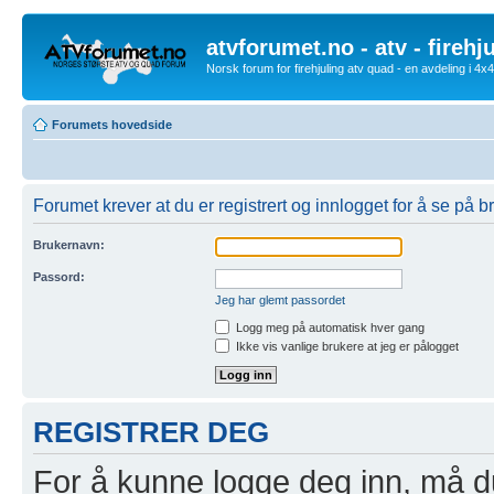
atvforumet.no - atv - firehj
Norsk forum for firehjuling atv quad - en avdeling i 4
Forumets hovedside
Forumet krever at du er registrert og innlogget for å se på br
Brukernavn:
Passord:
Jeg har glemt passordet
Logg meg på automatisk hver gang
Ikke vis vanlige brukere at jeg er pålogget
REGISTRER DEG
For å kunne logge deg inn, må du