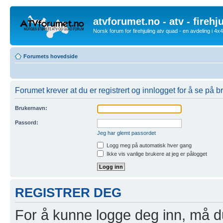
atvforumet.no - atv - firehj
Norsk forum for firehjuling atv quad - en avdeling i 4
Forumets hovedside
Forumet krever at du er registrert og innlogget for å se på br
Brukernavn:
Passord:
Jeg har glemt passordet
Logg meg på automatisk hver gang
Ikke vis vanlige brukere at jeg er pålogget
REGISTRER DEG
For å kunne logge deg inn, må du