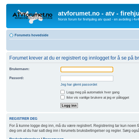
atvforumet.no - atv - firehj
Norsk forum for firehjuling atv quad - en avdeling i 4
Forumets hovedside
Forumet krever at du er registrert og innlogget for å se på br
Brukernavn:
Passord:
Jeg har glemt passordet
Logg meg på automatisk hver gang
Ikke vis vanlige brukere at jeg er pålogget
REGISTRER DEG
For å kunne logge deg inn, må du være registrert. Registrering tar kun noen få m
deg om at du har satt deg inn i forumets bruksbetingelser og regler. Sørg også f