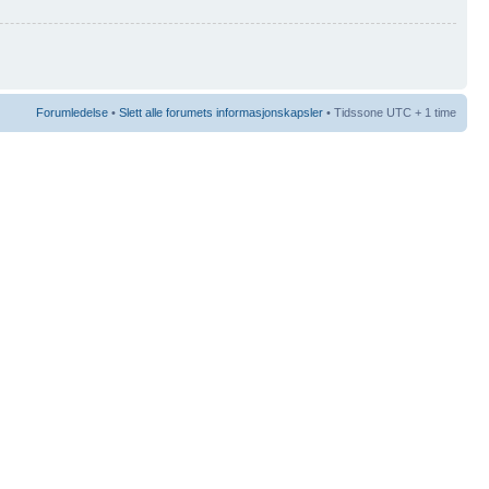
Forumledelse
•
Slett alle forumets informasjonskapsler
• Tidssone UTC + 1 time