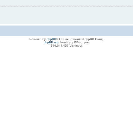
Powered by
phpBB
® Forum Software © phpBB Group
phpBB.no
- Norsk phpBB-support
149,047,457 Visninger