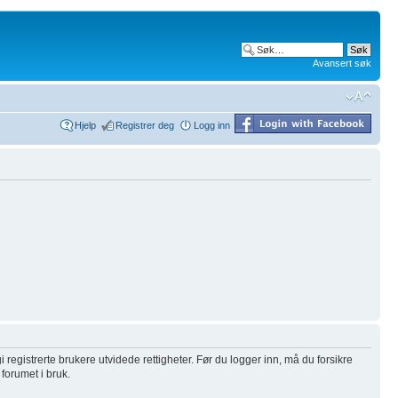
Avansert søk
Hjelp
Registrer deg
Logg inn
i registrerte brukere utvidede rettigheter. Før du logger inn, må du forsikre
 forumet i bruk.