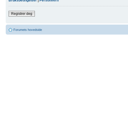
Bruksbetingelser
|
Personvern
Registrer deg
Forumets hovedside