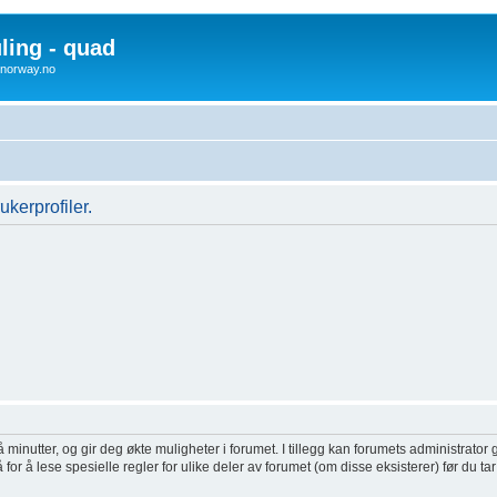
uling - quad
x4norway.no
ukerprofiler.
inutter, og gir deg økte muligheter i forumet. I tillegg kan forumets administrator g
or å lese spesielle regler for ulike deler av forumet (om disse eksisterer) før du tar