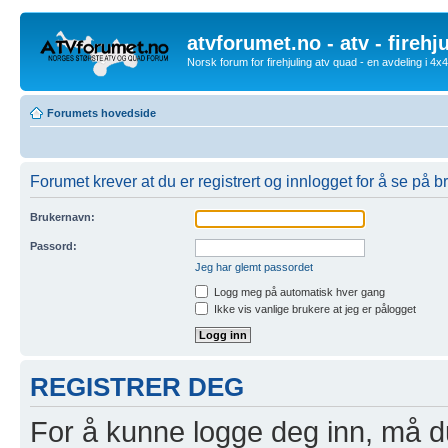
atvforumet.no - atv - firehj
Norsk forum for firehjuling atv quad - en avdeling i 4
Forumets hovedside
Forumet krever at du er registrert og innlogget for å se på br
Brukernavn:
Passord:
Jeg har glemt passordet
Logg meg på automatisk hver gang
Ikke vis vanlige brukere at jeg er pålogget
REGISTRER DEG
For å kunne logge deg inn, må du