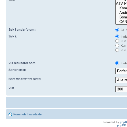
Søk i underforum:
Ja
Søk i:
Innl
Kun 
Kun 
Kun 
Vis resultater som:
Innl
Sorter etter:
Bare vis treff fra siste:
Vis:
Forumets hovedside
Powered by
php
phpBB.