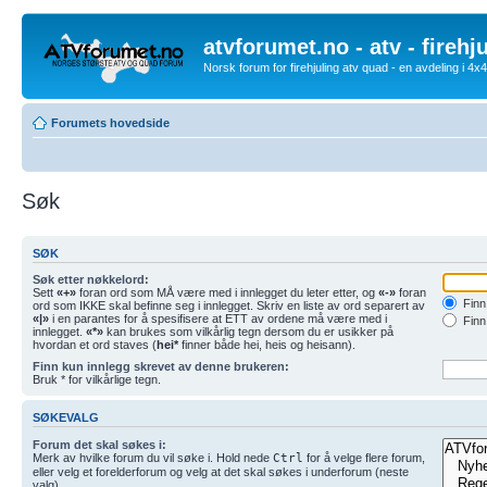
atvforumet.no - atv - firehj
Norsk forum for firehjuling atv quad - en avdeling i 4
Forumets hovedside
Søk
SØK
Søk etter nøkkelord:
Sett
«+»
foran ord som MÅ være med i innlegget du leter etter, og
«-»
foran
Finn 
ord som IKKE skal befinne seg i innlegget. Skriv en liste av ord separert av
«|»
i en parantes for å spesifisere at ETT av ordene må være med i
Finn
innlegget.
«*»
kan brukes som vilkårlig tegn dersom du er usikker på
hvordan et ord staves (
hei*
finner både hei, heis og heisann).
Finn kun innlegg skrevet av denne brukeren:
Bruk * for vilkårlige tegn.
SØKEVALG
Forum det skal søkes i:
Merk av hvilke forum du vil søke i. Hold nede
Ctrl
for å velge flere forum,
eller velg et forelderforum og velg at det skal søkes i underforum (neste
valg)