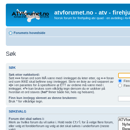
atvforumet.no - atv - firehj
Norsk forum for firehjuling atv quad - en avdeling i 4
Forumets hovedside
Søk
SØK
Søk etter nøkkelord:
Sett
«+»
foran ord som MÅ være med i innlegget du leter etter, og
«-»
foran
Finn 
ord som IKKE skal befinne seg i innlegget. Skriv en liste av ord separert av
«|»
i en parantes for å spesifisere at ETT av ordene må være med i
Finn
innlegget.
«*»
kan brukes som vilkårlig tegn dersom du er usikker på
hvordan et ord staves (
hei*
finner både hei, heis og heisann).
Finn kun innlegg skrevet av denne brukeren:
Bruk * for vilkårlige tegn.
SØKEVALG
Forum det skal søkes i:
Merk av hvilke forum du vil søke i. Hold nede
Ctrl
for å velge flere forum,
eller velg et forelderforum og velg at det skal søkes i underforum (neste
valg)