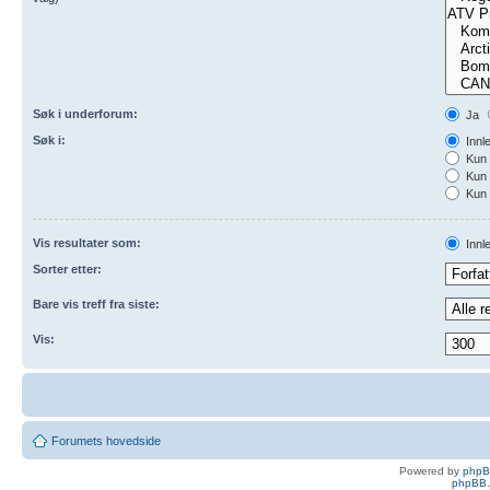
Søk i underforum:
Ja
Søk i:
Innl
Kun 
Kun 
Kun 
Vis resultater som:
Innl
Sorter etter:
Bare vis treff fra siste:
Vis:
Forumets hovedside
Powered by
php
phpBB.