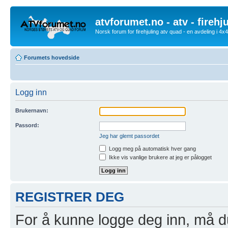
atvforumet.no - atv - firehj
Norsk forum for firehjuling atv quad - en avdeling i 4
Forumets hovedside
Logg inn
Brukernavn:
Passord:
Jeg har glemt passordet
Logg meg på automatisk hver gang
Ikke vis vanlige brukere at jeg er pålogget
REGISTRER DEG
For å kunne logge deg inn, må du