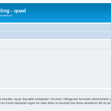
uling - quad
x4norway.no
inutter, og gir deg økte muligheter i forumet. I tillegg kan forumets administrator g
or å lese spesielle regler for ulike deler av forumet (om disse eksisterer) før du tar