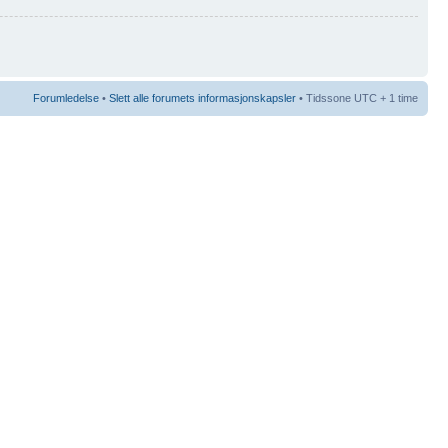
Forumledelse
•
Slett alle forumets informasjonskapsler
• Tidssone UTC + 1 time