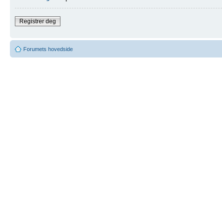
Registrer deg
Forumets hovedside