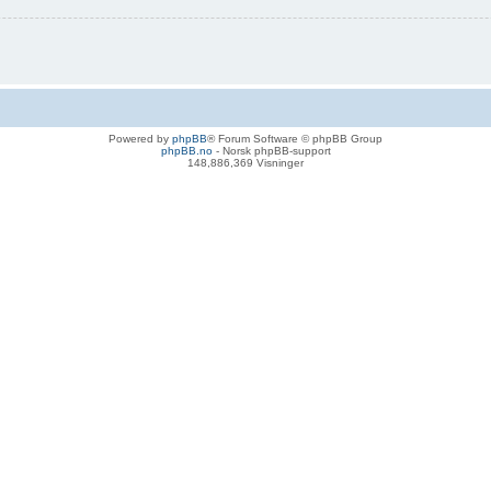
Powered by
phpBB
® Forum Software © phpBB Group
phpBB.no
- Norsk phpBB-support
148,886,369 Visninger