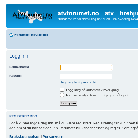
atvforumet.no - atv - firehj
Norsk forum for firehjuling atv quad - en avdeling i 4
Forumets hovedside
Logg inn
Brukernavn:
Passord:
Jeg har glemt passordet
Logg meg på automatisk hver gang
Ikke vis vanlige brukere at jeg er pålogget
REGISTRER DEG
For å kunne logge deg inn, må du være registrert. Registrering tar kun noen få m
deg om at du har satt deg inn i forumets bruksbetingelser og regler. Sørg også f
Bruksbetingelser
|
Personvern