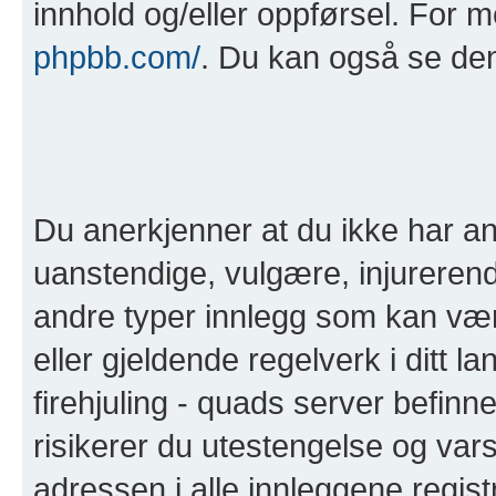
innhold og/eller oppførsel. For 
phpbb.com/
. Du kan også se de
Du anerkjenner at du ikke har anl
uanstendige, vulgære, injurerend
andre typer innlegg som kan være 
eller gjeldende regelverk i ditt la
firehjuling - quads server befinn
risikerer du utestengelse og varse
adressen i alle innleggene registre