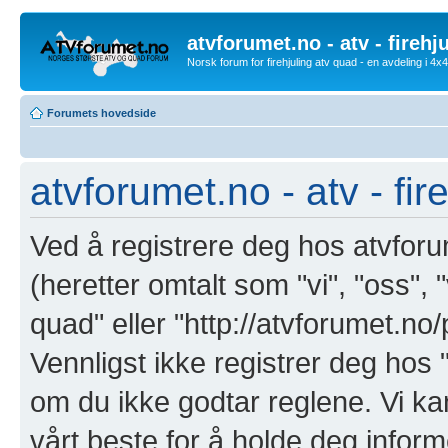
atvforumet.no - atv - firehj
Norsk forum for firehjuling atv quad - en avdeling i 4
Forumets hovedside
atvforumet.no - atv - fir
Ved å registrere deg hos atvforum
(heretter omtalt som "vi", "oss", "
quad" eller "http://atvforumet.n
Vennligst ikke registrer deg hos "
om du ikke godtar reglene. Vi ka
vårt beste for å holde deg inform