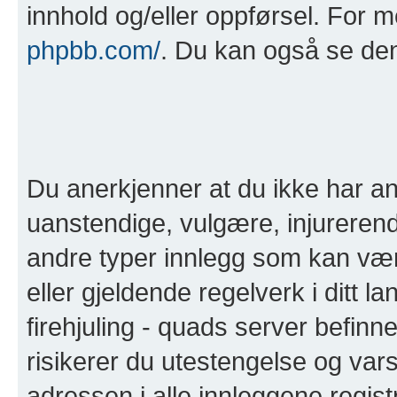
innhold og/eller oppførsel. For 
phpbb.com/
. Du kan også se de
Du anerkjenner at du ikke har anl
uanstendige, vulgære, injurerend
andre typer innlegg som kan være 
eller gjeldende regelverk i ditt la
firehjuling - quads server befinn
risikerer du utestengelse og varse
adressen i alle innleggene registre