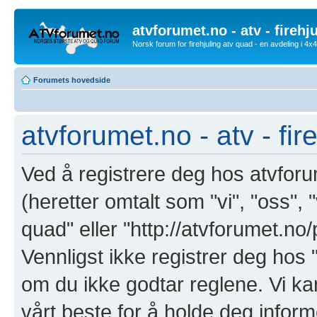
atvforumet.no - atv - firehj
Norsk forum for firehjuling atv quad - en avdeling i 4
Forumets hovedside
atvforumet.no - atv - fir
Ved å registrere deg hos atvforum
(heretter omtalt som "vi", "oss", "
quad" eller "http://atvforumet.n
Vennligst ikke registrer deg hos "
om du ikke godtar reglene. Vi ka
vårt beste for å holde deg inform