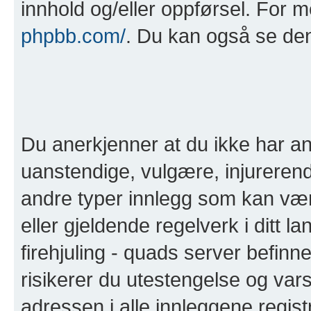
innhold og/eller oppførsel. For 
phpbb.com/
. Du kan også se de
Du anerkjenner at du ikke har anl
uanstendige, vulgære, injurerend
andre typer innlegg som kan være 
eller gjeldende regelverk i ditt la
firehjuling - quads server befinn
risikerer du utestengelse og varse
adressen i alle innleggene registre