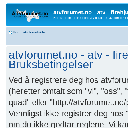
atvforumet.no - atv - firehj
Norsk forum for firehjuling atv quad - en avdeling i 4
Forumets hovedside
atvforumet.no - atv - fir
Bruksbetingelser
Ved å registrere deg hos atvforum
(heretter omtalt som "vi", "oss", "
quad" eller "http://atvforumet.n
Vennligst ikke registrer deg hos "
om du ikke godtar reglene. Vi ka