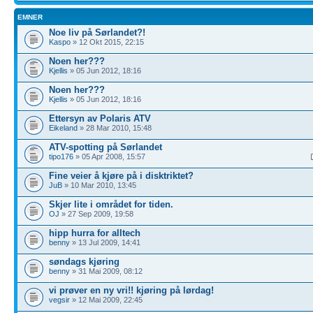
EMNER
Noe liv på Sørlandet?!
Kaspo
» 12 Okt 2015, 22:15
Noen her???
Kjellis
» 05 Jun 2012, 18:16
Noen her???
Kjellis
» 05 Jun 2012, 18:16
Ettersyn av Polaris ATV
Eikeland
» 28 Mar 2010, 15:48
ATV-spotting på Sørlandet
tipo176
» 05 Apr 2008, 15:57
Fine veier å kjøre på i disktriktet?
JuB
» 10 Mar 2010, 13:45
Skjer lite i området for tiden.
OJ
» 27 Sep 2009, 19:58
hipp hurra for alltech
benny
» 13 Jul 2009, 14:41
søndags kjøring
benny
» 31 Mai 2009, 08:12
vi prøver en ny vri!! kjøring på lørdag!
vegsir
» 12 Mai 2009, 22:45