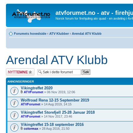
atvforumet.no - atv - firehj
Norsk forum for firehjuling atv quad - en avdeling i 4
Forumets hovedside
‹
ATV Klubber
‹
Arendal ATV Klubb
Arendal ATV Klubb
Legg inn et nytt
emne
ANNONSERINGER
Vikingtreffet 2020
ATVForumet
» 06 Nov 2019, 12:06
Wolfroad Rena 12-15 September 2019
ATVForumet
» 14 Aug 2019, 14:15
Vikingtreffet Storefjell 25-28 Januar 2018
ATVForumet
» 14 Nov 2017, 23:46
Vikingtreffet 15-18 september 2016
colormax
» 28 Aug 2016, 21:50