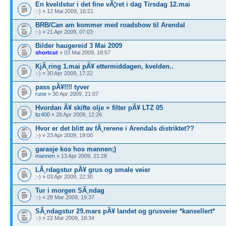
En kveldstur i det fine vÃ¦ret i dag Tirsdag 12.mai
:-) » 12 Mai 2009, 16:21
BRB/Can am kommer med roadshow til Arendal
:-) » 21 Apr 2009, 07:03
Bilder haugereid 3 Mai 2009
shortcut
» 03 Mai 2009, 18:57
KjÃ¸ring 1.mai pÃ¥ ettermiddagen, kvelden..
:-) » 30 Apr 2009, 17:22
pass pÃ¥!!!! tyver
rune
» 30 Apr 2009, 21:07
Hvordan Ã¥ skifte olje + filter pÃ¥ LTZ 05
ltz400
» 28 Apr 2009, 12:26
Hvor er det blitt av fÃ¸rerene i Arendals distriktet??
:-) » 23 Apr 2009, 19:00
garasje kos hos mannen;)
mannen
» 13 Apr 2009, 21:28
LÃ¸rdagstur pÃ¥ grus og smale veier
:-) » 03 Apr 2009, 22:30
Tur i morgen SÃ¸ndag
:-) » 28 Mar 2009, 19:37
SÃ¸ndagstur 29.mars pÃ¥ landet og grusveier *kansellert*
:-) » 22 Mar 2009, 18:34