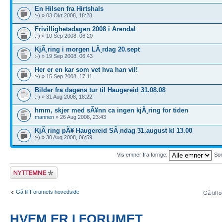
En Hilsen fra Hirtshals
:-) » 03 Okt 2008, 18:28
Frivillighetsdagen 2008 i Arendal
:-) » 10 Sep 2008, 06:20
KjÃ¸ring i morgen LÃ¸rdag 20.sept
:-) » 19 Sep 2008, 06:43
Her er en kar som vet hva han vil!
:-) » 15 Sep 2008, 17:11
Bilder fra dagens tur til Haugereid 31.08.08
:-) » 31 Aug 2008, 18:22
hmm, skjer med sÃ¥nn ca ingen kjÃ¸ring for tiden
mannen
» 26 Aug 2008, 23:43
KjÃ¸ring pÃ¥ Haugereid SÃ¸ndag 31.august kl 13.00
:-) » 30 Aug 2008, 06:59
Vis emner fra forrige:
Sor
Legg inn et nytt
emne
Gå til Forumets hovedside
Gå til f
HVEM ER I FORUMET