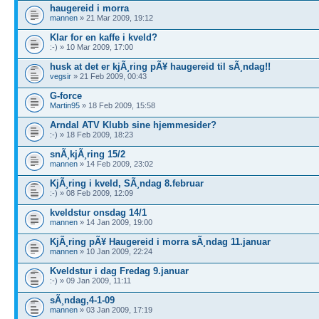
haugereid i morra
mannen
» 21 Mar 2009, 19:12
Klar for en kaffe i kveld?
:-) » 10 Mar 2009, 17:00
husk at det er kjÃ¸ring pÃ¥ haugereid til sÃ¸ndag!!
vegsir
» 21 Feb 2009, 00:43
G-force
Martin95
» 18 Feb 2009, 15:58
Arndal ATV Klubb sine hjemmesider?
:-) » 18 Feb 2009, 18:23
snÃ¸kjÃ¸ring 15/2
mannen
» 14 Feb 2009, 23:02
KjÃ¸ring i kveld, SÃ¸ndag 8.februar
:-) » 08 Feb 2009, 12:09
kveldstur onsdag 14/1
mannen
» 14 Jan 2009, 19:00
KjÃ¸ring pÃ¥ Haugereid i morra sÃ¸ndag 11.januar
mannen
» 10 Jan 2009, 22:24
Kveldstur i dag Fredag 9.januar
:-) » 09 Jan 2009, 11:11
sÃ¸ndag,4-1-09
mannen
» 03 Jan 2009, 17:19