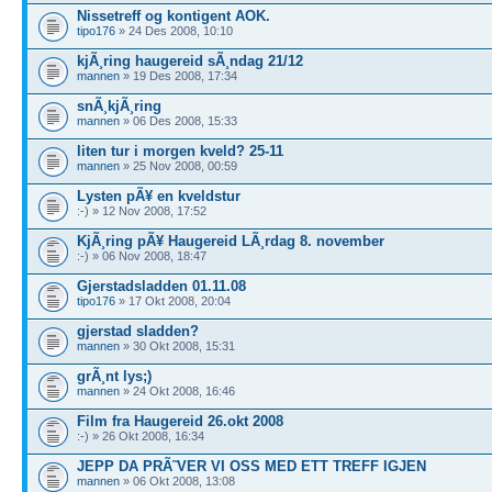
Nissetreff og kontigent AOK.
tipo176
» 24 Des 2008, 10:10
kjÃ¸ring haugereid sÃ¸ndag 21/12
mannen
» 19 Des 2008, 17:34
snÃ¸kjÃ¸ring
mannen
» 06 Des 2008, 15:33
liten tur i morgen kveld? 25-11
mannen
» 25 Nov 2008, 00:59
Lysten pÃ¥ en kveldstur
:-) » 12 Nov 2008, 17:52
KjÃ¸ring pÃ¥ Haugereid LÃ¸rdag 8. november
:-) » 06 Nov 2008, 18:47
Gjerstadsladden 01.11.08
tipo176
» 17 Okt 2008, 20:04
gjerstad sladden?
mannen
» 30 Okt 2008, 15:31
grÃ¸nt lys;)
mannen
» 24 Okt 2008, 16:46
Film fra Haugereid 26.okt 2008
:-) » 26 Okt 2008, 16:34
JEPP DA PRÃ˜VER VI OSS MED ETT TREFF IGJEN
mannen
» 06 Okt 2008, 13:08