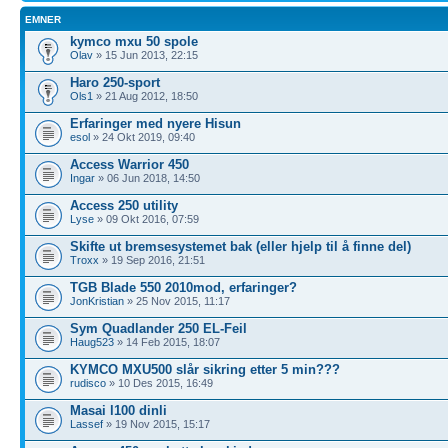
EMNER
kymco mxu 50 spole
Olav
» 15 Jun 2013, 22:15
Haro 250-sport
Ols1
» 21 Aug 2012, 18:50
Erfaringer med nyere Hisun
esol
» 24 Okt 2019, 09:40
Access Warrior 450
Ingar
» 06 Jun 2018, 14:50
Access 250 utility
Lyse
» 09 Okt 2016, 07:59
Skifte ut bremsesystemet bak (eller hjelp til å finne del)
Troxx
» 19 Sep 2016, 21:51
TGB Blade 550 2010mod, erfaringer?
JonKristian
» 25 Nov 2015, 11:17
Sym Quadlander 250 EL-Feil
Haug523
» 14 Feb 2015, 18:07
KYMCO MXU500 slår sikring etter 5 min???
rudisco
» 10 Des 2015, 16:49
Masai l100 dinli
Lassef
» 19 Nov 2015, 15:17