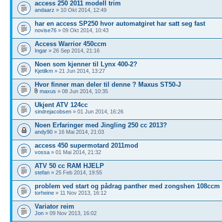
access 250 2011 modell trim
andaarz
» 10 Okt 2014, 12:49
har en access SP250 hvor automatgiret har satt seg fast
novise76
» 09 Okt 2014, 10:43
Access Warrior 450ccm
Ingar
» 26 Sep 2014, 21:16
Noen som kjenner til Lynx 400-2?
Kjetilkm
» 21 Jun 2014, 13:27
Hvor finner man deler til denne ? Maxus ST50-J
maxus
» 08 Jun 2014, 10:35
Ukjent ATV 124cc
sindrejacobsen
» 01 Jun 2014, 16:26
Noen Erfaringer med Jingling 250 cc 2013?
andy90
» 16 Mai 2014, 21:03
access 450 supermotard 2011mod
vossa
» 01 Mai 2014, 21:32
ATV 50 cc RAM HJELP
stefan
» 25 Feb 2014, 19:55
problem ved start og pådrag panther med zongshen 108ccm
torheine
» 11 Nov 2013, 16:12
Variator reim
Jon
» 09 Nov 2013, 16:02