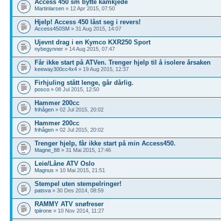
Access 450 sm bytte kamkjede
Martinlarsen
» 12 Apr 2015, 07:50
Hjelp! Access 450 låst seg i revers!
Access450SM
» 31 Aug 2015, 14:07
Ujevnt drag i en Kymco KXR250 Sport
nybegynner
» 14 Aug 2015, 07:47
Får ikke start på ATVen. Trenger hjelp til å isolere årsaken
keeway300cc4x4
» 19 Aug 2015, 12:37
Firhjuling stått lenge, går dårlig.
posco
» 08 Jul 2015, 12:50
Hammer 200cc
frihågen
» 02 Jul 2015, 20:02
Hammer 200cc
frihågen
» 02 Jul 2015, 20:02
Trenger hjelp, får ikke start på min Access450.
Magne_88
» 31 Mai 2015, 17:46
Leie/Låne ATV Oslo
Magnus
» 10 Mai 2015, 21:51
Stempel uten stempelringer!
patsva
» 30 Des 2014, 08:59
RAMMY ATV snøfreser
tpiirone
» 10 Nov 2014, 11:27