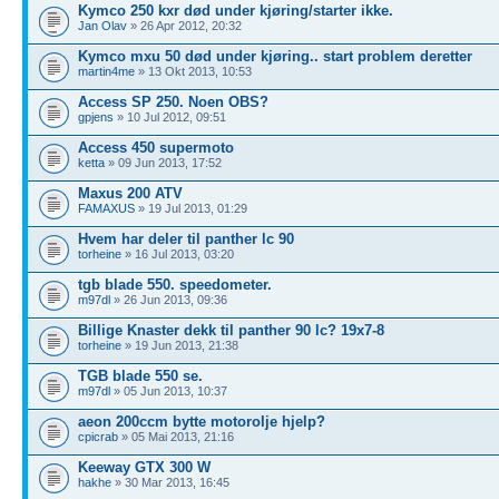
Kymco 250 kxr død under kjøring/starter ikke.
Jan Olav
» 26 Apr 2012, 20:32
Kymco mxu 50 død under kjøring.. start problem deretter
martin4me
» 13 Okt 2013, 10:53
Access SP 250. Noen OBS?
gpjens
» 10 Jul 2012, 09:51
Access 450 supermoto
ketta
» 09 Jun 2013, 17:52
Maxus 200 ATV
FAMAXUS
» 19 Jul 2013, 01:29
Hvem har deler til panther lc 90
torheine
» 16 Jul 2013, 03:20
tgb blade 550. speedometer.
m97dl
» 26 Jun 2013, 09:36
Billige Knaster dekk til panther 90 lc? 19x7-8
torheine
» 19 Jun 2013, 21:38
TGB blade 550 se.
m97dl
» 05 Jun 2013, 10:37
aeon 200ccm bytte motorolje hjelp?
cpicrab
» 05 Mai 2013, 21:16
Keeway GTX 300 W
hakhe
» 30 Mar 2013, 16:45