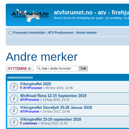
atvforumet.no - atv - firehj
Norsk forum for firehjuling atv quad - en avdeling i 4
Forumets hovedside
‹
ATV Produsenter
‹
Andre merker
Andre merker
Legg inn et nytt
emne
ANNONSERINGER
Vikingtreffet 2020
ATVForumet
» 06 Nov 2019, 12:06
Wolfroad Rena 12-15 September 2019
ATVForumet
» 14 Aug 2019, 14:15
Vikingtreffet Storefjell 25-28 Januar 2018
ATVForumet
» 14 Nov 2017, 23:46
Vikingtreffet 15-18 september 2016
colormax
» 28 Aug 2016, 21:50