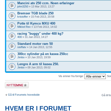
Mancini atv 250 ccm. Noen erfaringer
john3250
» 13 Mar 2013, 13:27
Bremser TGB blade 250
kristoffer
» 15 Feb 2013, 20:58
Potte til Kymco MXU 400
Mikkel Rev
» 13 Feb 2013, 14:02
racing "buggy" under 400 kg?
400
» 31 Jan 2013, 14:27
Standard motor ram 50
steffatv
» 14 Jan 2013, 12:55
300cc sylinder på en kasea 250cc
Jimbo
» 10 Jan 2013, 19:59
Lengre A arm til kasea 250.
Jimbo
» 09 Jan 2013, 09:02
Vis emner fra forrige:
Sor
Legg inn et nytt
emne
Gå til Forumets hovedside
Gå til f
HVEM ER I FORUMET