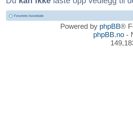
Du
kan ikke
laste opp vedlegg til d
Forumets hovedside
Powered by
phpBB
® F
phpBB.no
- 
149,18