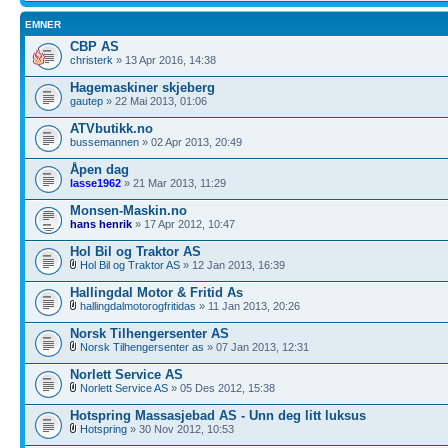
EMNER
CBP AS
christerk
» 13 Apr 2016, 14:38
Hagemaskiner skjeberg
gautep
» 22 Mai 2013, 01:06
ATVbutikk.no
bussemannen
» 02 Apr 2013, 20:49
Åpen dag
lasse1962
» 21 Mar 2013, 11:29
Monsen-Maskin.no
hans henrik
» 17 Apr 2012, 10:47
Hol Bil og Traktor AS
Hol Bil og Traktor AS
» 12 Jan 2013, 16:39
Hallingdal Motor & Fritid As
hallingdalmotorogfritidas
» 11 Jan 2013, 20:26
Norsk Tilhengersenter AS
Norsk Tilhengersenter as
» 07 Jan 2013, 12:31
Norlett Service AS
Norlett Service AS
» 05 Des 2012, 15:38
Hotspring Massasjebad AS - Unn deg litt luksus
Hotspring
» 30 Nov 2012, 10:53