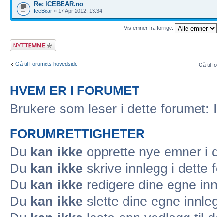
Re: ICEBEAR.no
IceBear
» 17 Apr 2012, 13:34
Vis emner fra forrige:
Legg inn et nytt
emne
Gå til Forumets hovedside
Gå til f
HVEM ER I FORUMET
Brukere som leser i dette forumet: 
FORUMRETTIGHETER
Du
kan ikke
opprette nye emner i d
Du
kan ikke
skrive innlegg i dette 
Du
kan ikke
redigere dine egne inn
Du
kan ikke
slette dine egne innleg