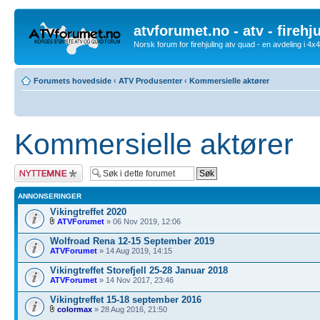
atvforumet.no - atv - firehj
Norsk forum for firehjuling atv quad - en avdeling i 4
Forumets hovedside
‹
ATV Produsenter
‹
Kommersielle aktører
Kommersielle aktører
Legg inn et nytt
emne
ANNONSERINGER
Vikingtreffet 2020
ATVForumet
» 06 Nov 2019, 12:06
Wolfroad Rena 12-15 September 2019
ATVForumet
» 14 Aug 2019, 14:15
Vikingtreffet Storefjell 25-28 Januar 2018
ATVForumet
» 14 Nov 2017, 23:46
Vikingtreffet 15-18 september 2016
colormax
» 28 Aug 2016, 21:50