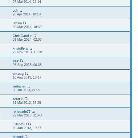
07 Mai 2014, 22:14
oph
8
20 Apr 2014, 10:10
Steino
9
09 Mar 2014, 18:39
ChrisCarolus
7
01 Mar 2014, 02:03
kristofferw
7
22 Nov 2013, 12:10
luck
8
06 Sep 2013, 00:38
smaug
2
16 Aug 2013, 18:17
janbanan
2
30 Jul 2013, 21:55
ArildEB
0
31 Mai 2013, 15:28
renegade77
4
22 Mar 2013, 21:48
ErlandSH
8
30 Jan 2013, 19:57
Motorfil