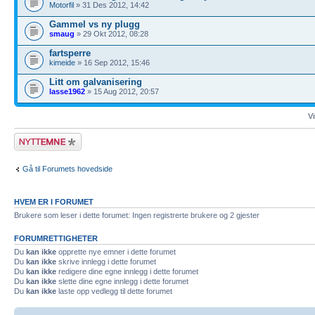
Motorfil
» 31 Des 2012, 14:42
Gammel vs ny plugg
smaug
» 29 Okt 2012, 08:28
fartsperre
kimeide
» 16 Sep 2012, 15:46
Litt om galvanisering
lasse1962
» 15 Aug 2012, 20:57
Vi
Legg inn et nytt
emne
Gå til Forumets hovedside
HVEM ER I FORUMET
Brukere som leser i dette forumet: Ingen registrerte brukere og 2 gjester
FORUMRETTIGHETER
Du
kan ikke
opprette nye emner i dette forumet
Du
kan ikke
skrive innlegg i dette forumet
Du
kan ikke
redigere dine egne innlegg i dette forumet
Du
kan ikke
slette dine egne innlegg i dette forumet
Du
kan ikke
laste opp vedlegg til dette forumet