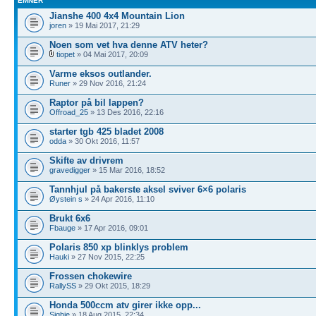
EMNER
Jianshe 400 4x4 Mountain Lion
joren
» 19 Mai 2017, 21:29
Noen som vet hva denne ATV heter?
tiopet
» 04 Mai 2017, 20:09
Varme eksos outlander.
Runer
» 29 Nov 2016, 21:24
Raptor på bil lappen?
Offroad_25
» 13 Des 2016, 22:16
starter tgb 425 bladet 2008
odda
» 30 Okt 2016, 11:57
Skifte av drivrem
gravedigger
» 15 Mar 2016, 18:52
Tannhjul på bakerste aksel sviver 6×6 polaris
Øystein s
» 24 Apr 2016, 11:10
Brukt 6x6
Fbauge
» 17 Apr 2016, 09:01
Polaris 850 xp blinklys problem
Hauki
» 27 Nov 2015, 22:25
Frossen chokewire
RallySS
» 29 Okt 2015, 18:29
Honda 500ccm atv girer ikke opp...
Sighje
» 18 Aug 2015, 22:34