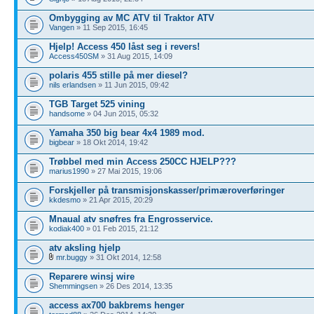
Ombygging av MC ATV til Traktor ATV
Vangen
» 11 Sep 2015, 16:45
Hjelp! Access 450 låst seg i revers!
Access450SM
» 31 Aug 2015, 14:09
polaris 455 stille på mer diesel?
nils erlandsen
» 11 Jun 2015, 09:42
TGB Target 525 vining
handsome
» 04 Jun 2015, 05:32
Yamaha 350 big bear 4x4 1989 mod.
bigbear
» 18 Okt 2014, 19:42
Trøbbel med min Access 250CC HJELP???
marius1990
» 27 Mai 2015, 19:06
Forskjeller på transmisjonskasser/primæroverføringer
kkdesmo
» 21 Apr 2015, 20:29
Mnaual atv snøfres fra Engrosservice.
kodiak400
» 01 Feb 2015, 21:12
atv aksling hjelp
mr.buggy
» 31 Okt 2014, 12:58
Reparere winsj wire
Shemmingsen
» 26 Des 2014, 13:35
access ax700 bakbrems henger