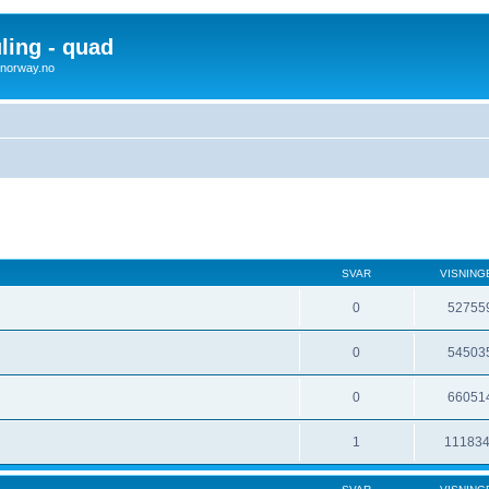
uling - quad
x4norway.no
SVAR
VISNING
0
52755
0
54503
0
66051
1
11183