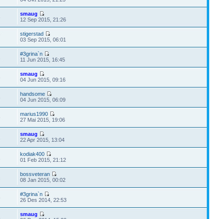
smaug
3
12 Sep 2015, 21:26
stigerstad
7
03 Sep 2015, 06:01
#3grina`n
1
11 Jun 2015, 16:45
smaug
3
04 Jun 2015, 09:16
handsome
3
04 Jun 2015, 06:09
marius1990
6
27 Mai 2015, 19:06
smaug
1
22 Apr 2015, 13:04
kodiak400
1
01 Feb 2015, 21:12
bossveteran
2
08 Jan 2015, 00:02
#3grina`n
5
26 Des 2014, 22:53
smaug
8