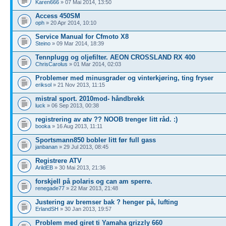
Karen666
» 07 Mai 2014, 13:50
Access 450SM
oph
» 20 Apr 2014, 10:10
Service Manual for Cfmoto X8
Steino
» 09 Mar 2014, 18:39
Tennplugg og oljefilter. AEON CROSSLAND RX 400
ChrisCarolus
» 01 Mar 2014, 02:03
Problemer med minusgrader og vinterkjøring, ting fryser
eriksol
» 21 Nov 2013, 11:15
mistral sport. 2010mod- håndbrekk
luck
» 06 Sep 2013, 00:38
registrering av atv ?? NOOB trenger litt råd. :)
booka
» 16 Aug 2013, 11:11
Sportsmann850 bobler litt før full gass
janbanan
» 29 Jul 2013, 08:45
Registrere ATV
ArildEB
» 30 Mai 2013, 21:36
forskjell på polaris og can am sperre.
renegade77
» 22 Mar 2013, 21:48
Justering av bremser bak ? henger på, lufting
ErlandSH
» 30 Jan 2013, 19:57
Problem med giret ti Yamaha grizzly 660