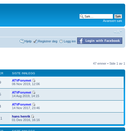
Avansert søk
Hjelp
Registrer deg
Logg inn
47 emner • Side
1
av
1
ER
SISTE INNLEGG
ATVForumet
9
06 Nov 2019, 12:06
ATVForumet
5
14 Aug 2019, 14:15
ATVForumet
4
14 Nov 2017, 23:46
hans henrik
41
01 Des 2016, 16:16