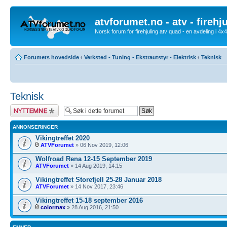
atvforumet.no - atv - firehj
Norsk forum for firehjuling atv quad - en avdeling i 4
Forumets hovedside
‹
Verksted - Tuning - Ekstrautstyr - Elektrisk
‹
Teknisk
Teknisk
Legg inn et nytt
emne
ANNONSERINGER
Vikingtreffet 2020
ATVForumet
» 06 Nov 2019, 12:06
Wolfroad Rena 12-15 September 2019
ATVForumet
» 14 Aug 2019, 14:15
Vikingtreffet Storefjell 25-28 Januar 2018
ATVForumet
» 14 Nov 2017, 23:46
Vikingtreffet 15-18 september 2016
colormax
» 28 Aug 2016, 21:50