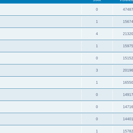
SVAR
VISNING
0
4748
1
1567
4
2132
1
1597
0
1515
3
2019
1
1655
0
1491
0
1471
0
1440
1
1578