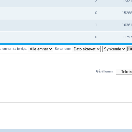
2
1732
0
1528
1
1636
0
1179
s emner fra forrige:
Sorter etter
Gå til forum: