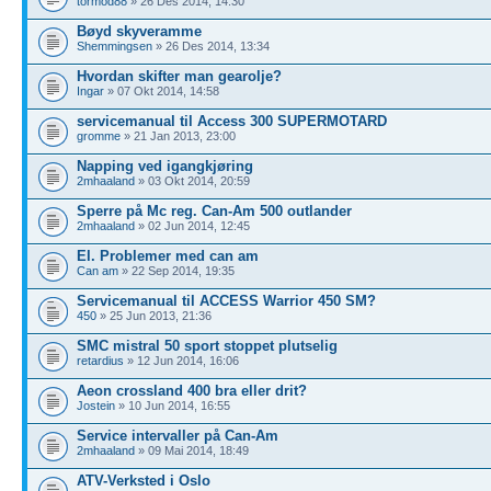
tormod88
» 26 Des 2014, 14:30
Bøyd skyveramme
Shemmingsen
» 26 Des 2014, 13:34
Hvordan skifter man gearolje?
Ingar
» 07 Okt 2014, 14:58
servicemanual til Access 300 SUPERMOTARD
gromme
» 21 Jan 2013, 23:00
Napping ved igangkjøring
2mhaaland
» 03 Okt 2014, 20:59
Sperre på Mc reg. Can-Am 500 outlander
2mhaaland
» 02 Jun 2014, 12:45
El. Problemer med can am
Can am
» 22 Sep 2014, 19:35
Servicemanual til ACCESS Warrior 450 SM?
450
» 25 Jun 2013, 21:36
SMC mistral 50 sport stoppet plutselig
retardius
» 12 Jun 2014, 16:06
Aeon crossland 400 bra eller drit?
Jostein
» 10 Jun 2014, 16:55
Service intervaller på Can-Am
2mhaaland
» 09 Mai 2014, 18:49
ATV-Verksted i Oslo