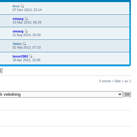
Arve
3
07 Des 2013, 23:14
smaug
6
10 Mar 2015, 06:29
smaug
0
11 Aug 2014, 20:20
Steino
9
02 Mai 2013, 07:33
lasse1962
7
18 Apr 2012, 15:06
5 emner • Side
1
av
1