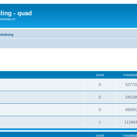
uling - quad
x4norway.no
eledning
SVAR
VISNING
0
52772
0
54518
0
66065
1
11186
SVAR
VISNING