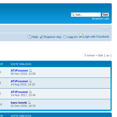
Avansert søk
Hjelp
Registrer deg
Logg inn
5 emner • Side
1
av
1
ER
SISTE INNLEGG
ATVForumet
0
06 Nov 2019, 12:06
ATVForumet
8
14 Aug 2019, 14:15
ATVForumet
2
14 Nov 2017, 23:46
hans henrik
34
01 Des 2016, 16:16
ER
SISTE INNLEGG