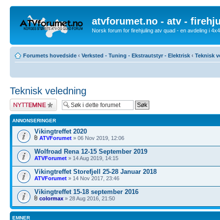
atvforumet.no - atv - firehj
Norsk forum for firehjuling atv quad - en avdeling i 4
Forumets hovedside
‹
Verksted - Tuning - Ekstrautstyr - Elektrisk
‹
Teknisk v
Teknisk veledning
Legg inn et nytt
emne
ANNONSERINGER
Vikingtreffet 2020
ATVForumet
» 06 Nov 2019, 12:06
Wolfroad Rena 12-15 September 2019
ATVForumet
» 14 Aug 2019, 14:15
Vikingtreffet Storefjell 25-28 Januar 2018
ATVForumet
» 14 Nov 2017, 23:46
Vikingtreffet 15-18 september 2016
colormax
» 28 Aug 2016, 21:50
EMNER