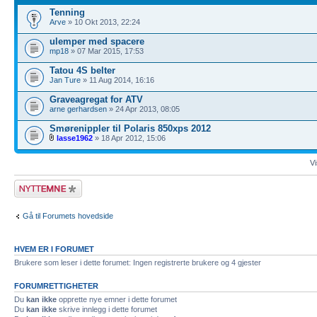
Tenning
Arve
» 10 Okt 2013, 22:24
ulemper med spacere
mp18
» 07 Mar 2015, 17:53
Tatou 4S belter
Jan Ture
» 11 Aug 2014, 16:16
Graveagregat for ATV
arne gerhardsen
» 24 Apr 2013, 08:05
Smørenippler til Polaris 850xps 2012
lasse1962
» 18 Apr 2012, 15:06
Vi
Legg inn et nytt
emne
Gå til Forumets hovedside
HVEM ER I FORUMET
Brukere som leser i dette forumet: Ingen registrerte brukere og 4 gjester
FORUMRETTIGHETER
Du
kan ikke
opprette nye emner i dette forumet
Du
kan ikke
skrive innlegg i dette forumet