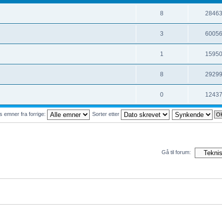
8
2846
3
6005
1
1595
8
2929
0
1243
s emner fra forrige:
Sorter etter
Gå til forum: