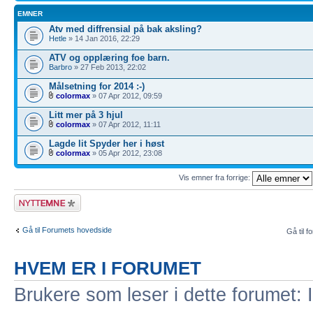
EMNER
Atv med diffrensial på bak aksling?
Hetle
» 14 Jan 2016, 22:29
ATV og opplæring foe barn.
Barbro
» 27 Feb 2013, 22:02
Målsetning for 2014 :-)
colormax
» 07 Apr 2012, 09:59
Litt mer på 3 hjul
colormax
» 07 Apr 2012, 11:11
Lagde lit Spyder her i høst
colormax
» 05 Apr 2012, 23:08
Vis emner fra forrige:
Legg inn et nytt
emne
Gå til Forumets hovedside
Gå til f
HVEM ER I FORUMET
Brukere som leser i dette forumet: 