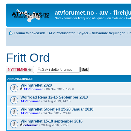
atvforumet.no - atv - firehj
Norsk forum for firehjuling atv quad - en avdeling i 4
Forumets hovedside
‹
ATV Produsenter
‹
Spyder + tillsvarnde trejulinger
‹
Fr
Fritt Ord
Legg inn et nytt
emne
ANNONSERINGER
Vikingtreffet 2020
ATVForumet
» 06 Nov 2019, 12:06
Wolfroad Rena 12-15 September 2019
ATVForumet
» 14 Aug 2019, 14:15
Vikingtreffet Storefjell 25-28 Januar 2018
ATVForumet
» 14 Nov 2017, 23:46
Vikingtreffet 15-18 september 2016
colormax
» 28 Aug 2016, 21:50