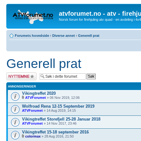
atvforumet.no - atv - firehj
Norsk forum for firehjuling atv quad - en avdeling i 4
Forumets hovedside
‹
Diverse annet
‹
Generell prat
Generell prat
Legg inn et nytt
emne
ANNONSERINGER
Vikingtreffet 2020
ATVForumet
» 06 Nov 2019, 12:06
Wolfroad Rena 12-15 September 2019
ATVForumet
» 14 Aug 2019, 14:15
Vikingtreffet Storefjell 25-28 Januar 2018
ATVForumet
» 14 Nov 2017, 23:46
Vikingtreffet 15-18 september 2016
colormax
» 28 Aug 2016, 21:50