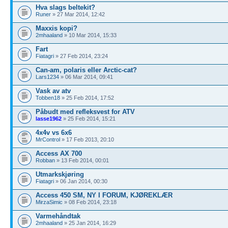
Hva slags beltekit?
Runer
» 27 Mar 2014, 12:42
Maxxis kopi?
2mhaaland
» 10 Mar 2014, 15:33
Fart
Fiatagri
» 27 Feb 2014, 23:24
Can-am, polaris eller Arctic-cat?
Lars1234
» 06 Mar 2014, 09:41
Vask av atv
Tobben18
» 25 Feb 2014, 17:52
Påbudt med refleksvest for ATV
lasse1962
» 25 Feb 2014, 15:21
4x4v vs 6x6
MrControl
» 17 Feb 2013, 20:10
Access AX 700
Robban
» 13 Feb 2014, 00:01
Utmarkskjøring
Fiatagri
» 06 Jan 2014, 00:30
Access 450 SM, NY I FORUM, KJØREKLÆR
MirzaSimic
» 08 Feb 2014, 23:18
Varmehåndtak
2mhaaland
» 25 Jan 2014, 16:29