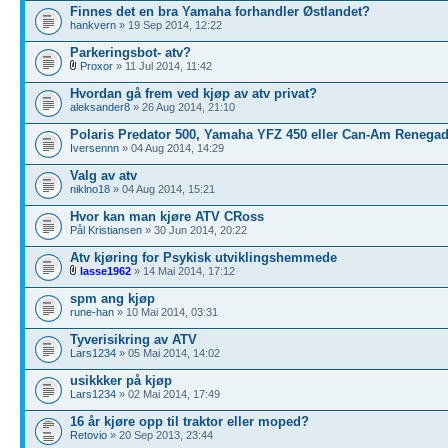
Finnes det en bra Yamaha forhandler Østlandet?
hankvern
» 19 Sep 2014, 12:22
Parkeringsbot- atv?
Proxor
» 11 Jul 2014, 11:42
Hvordan gå frem ved kjøp av atv privat?
aleksander8
» 26 Aug 2014, 21:10
Polaris Predator 500, Yamaha YFZ 450 eller Can-Am Renega
Iversennn
» 04 Aug 2014, 14:29
Valg av atv
niklno18
» 04 Aug 2014, 15:21
Hvor kan man kjøre ATV CRoss
Pål Kristiansen
» 30 Jun 2014, 20:22
Atv kjøring for Psykisk utviklingshemmede
lasse1962
» 14 Mai 2014, 17:12
spm ang kjøp
rune-han
» 10 Mai 2014, 03:31
Tyverisikring av ATV
Lars1234
» 05 Mai 2014, 14:02
usikkker på kjøp
Lars1234
» 02 Mai 2014, 17:49
16 år kjøre opp til traktor eller moped?
Retovio
» 20 Sep 2013, 23:44