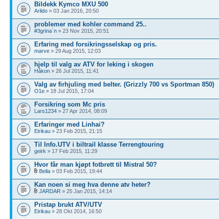
Bildekk Kymco MXU 500
Arildo
» 03 Jan 2016, 20:50
problemer med kohler command 25..
#3grina`n
» 23 Nov 2015, 20:51
Erfaring med forsikringsselskap og pris.
marve
» 29 Aug 2015, 12:03
hjelp til valg av ATV for leking i skogen
Håkon
» 26 Jul 2015, 11:41
Valg av firhjuling med belter. (Grizzly 700 vs Sportman 850)
O1e
» 18 Jul 2015, 17:04
Forsikring som Mc pris
Lars1234
» 27 Apr 2014, 08:09
Erfaringer med Linhai?
Eirikau
» 23 Feb 2015, 21:15
Til Info.UTV i biltrail klasse Terrengtouring
geirk
» 17 Feb 2015, 11:29
Hvor får man kjøpt fotbrett til Mistral 50?
Bella
» 03 Feb 2015, 19:44
Kan noen si meg hva denne atv heter?
JARDAR
» 25 Jan 2015, 14:14
Pristap brukt ATV/UTV
Eirikau
» 28 Okt 2014, 16:50