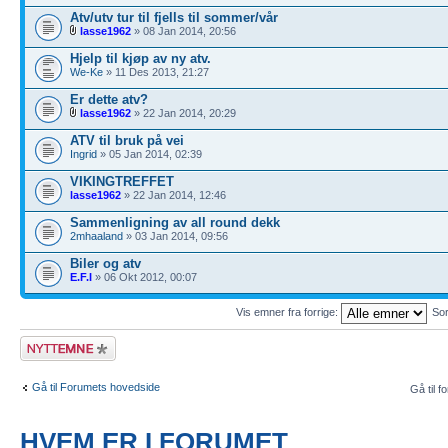
Atv/utv tur til fjells til sommer/vår
lasse1962
» 08 Jan 2014, 20:56
Hjelp til kjøp av ny atv.
We-Ke
» 11 Des 2013, 21:27
Er dette atv?
lasse1962
» 22 Jan 2014, 20:29
ATV til bruk på vei
Ingrid
» 05 Jan 2014, 02:39
VIKINGTREFFET
lasse1962
» 22 Jan 2014, 12:46
Sammenligning av all round dekk
2mhaaland
» 03 Jan 2014, 09:56
Biler og atv
E.F.I
» 06 Okt 2012, 00:07
Vis emner fra forrige:
Sor
Legg inn et nytt
emne
Gå til Forumets hovedside
Gå til f
HVEM ER I FORUMET