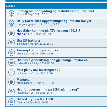
EMNER
Forslag om opprydding og restrukturering i forumet
Irios
» 11 Sep 2014, 10:02
Rally Dakar 2013 oppdateringer og info om Rallyet
renegade_guy
» 15 Des 2012, 22:29
Hva Skjer her inne på ATV forumet i 2018 ?
shortcut
» 28 Feb 2018, 11:14
Bra EU-traktorer
Semiauto
» 06 Nov 2016, 16:30
Terreng kjøring tips og triks
glamsland
» 21 Okt 2016, 12:29
Hisides dyr forsikring hos gjensidige, traktor atv
HalvardAK
» 09 Apr 2016, 08:36
frakt på ny atv, leveringstid??
malamute
» 21 Sep 2016, 17:47
Montana
gravedigger
» 12 Apr 2016, 21:03
Hvorfor begrensning på 20Hk når mc reg?
malamute
» 05 Feb 2016, 16:34
Bildekk Kymco MXU 500
Arildo
» 03 Jan 2016, 20:51