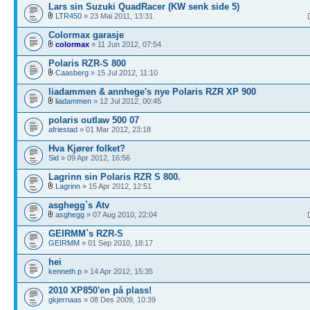
Lars sin Suzuki QuadRacer (KW senk side 5)
LTR450
» 23 Mai 2011, 13:31
Colormax garasje
colormax
» 11 Jun 2012, 07:54
Polaris RZR-S 800
Caasberg
» 15 Jul 2012, 11:10
liadammen & annhege's nye Polaris RZR XP 900
liadammen
» 12 Jul 2012, 00:45
polaris outlaw 500 07
afriestad
» 01 Mar 2012, 23:18
Hva Kjører folket?
Sid
» 09 Apr 2012, 16:56
Lagrinn sin Polaris RZR S 800.
Lagrinn
» 15 Apr 2012, 12:51
asghegg`s Atv
asghegg
» 07 Aug 2010, 22:04
GEIRMM`s RZR-S
GEIRMM
» 01 Sep 2010, 18:17
hei
kenneth p
» 14 Apr 2012, 15:35
2010 XP850'en på plass!
gkjernaas
» 08 Des 2009, 10:39