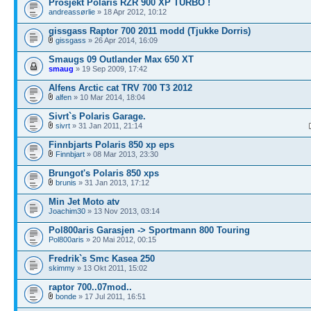
Prosjekt Polaris RZR 900 XP TURBO !
andreassørlie
» 18 Apr 2012, 10:12
gissgass Raptor 700 2011 modd (Tjukke Dorris)
gissgass
» 26 Apr 2014, 16:09
Smaugs 09 Outlander Max 650 XT
smaug
» 19 Sep 2009, 17:42
Alfens Arctic cat TRV 700 T3 2012
alfen
» 10 Mar 2014, 18:04
Sivrt`s Polaris Garage.
sivrt
» 31 Jan 2011, 21:14
Finnbjarts Polaris 850 xp eps
Finnbjart
» 08 Mar 2013, 23:30
Brungot's Polaris 850 xps
brunis
» 31 Jan 2013, 17:12
Min Jet Moto atv
Joachim30
» 13 Nov 2013, 03:14
Pol800aris Garasjen -> Sportmann 800 Touring
Pol800aris
» 20 Mai 2012, 00:15
Fredrik`s Smc Kasea 250
skimmy
» 13 Okt 2011, 15:02
raptor 700..07mod..
bonde
» 17 Jul 2011, 16:51