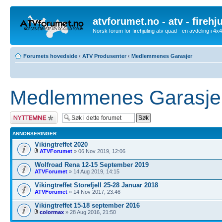
atvforumet.no - atv - firehj
Norsk forum for firehjuling atv quad - en avdeling i 4
Forumets hovedside
‹
ATV Produsenter
‹
Medlemmenes Garasjer
Medlemmenes Garasje
Legg inn et nytt
emne
ANNONSERINGER
Vikingtreffet 2020
ATVForumet
» 06 Nov 2019, 12:06
Wolfroad Rena 12-15 September 2019
ATVForumet
» 14 Aug 2019, 14:15
Vikingtreffet Storefjell 25-28 Januar 2018
ATVForumet
» 14 Nov 2017, 23:46
Vikingtreffet 15-18 september 2016
colormax
» 28 Aug 2016, 21:50