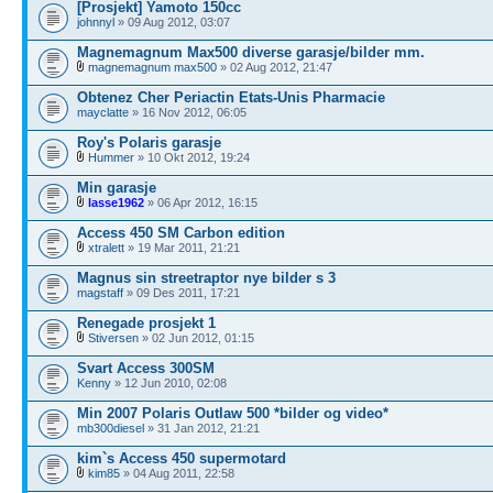
[Prosjekt] Yamoto 150cc
johnnyl
» 09 Aug 2012, 03:07
Magnemagnum Max500 diverse garasje/bilder mm.
magnemagnum max500
» 02 Aug 2012, 21:47
Obtenez Cher Periactin Etats-Unis Pharmacie
mayclatte
» 16 Nov 2012, 06:05
Roy's Polaris garasje
Hummer
» 10 Okt 2012, 19:24
Min garasje
lasse1962
» 06 Apr 2012, 16:15
Access 450 SM Carbon edition
xtralett
» 19 Mar 2011, 21:21
Magnus sin streetraptor nye bilder s 3
magstaff
» 09 Des 2011, 17:21
Renegade prosjekt 1
Stiversen
» 02 Jun 2012, 01:15
Svart Access 300SM
Kenny
» 12 Jun 2010, 02:08
Min 2007 Polaris Outlaw 500 *bilder og video*
mb300diesel
» 31 Jan 2012, 21:21
kim`s Access 450 supermotard
kim85
» 04 Aug 2011, 22:58