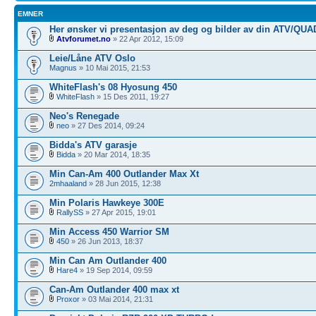
EMNER
Her ønsker vi presentasjon av deg og bilder av din ATV/QUA
Atvforumet.no
» 22 Apr 2012, 15:09
Leie/Låne ATV Oslo
Magnus
» 10 Mai 2015, 21:53
WhiteFlash's 08 Hyosung 450
WhiteFlash
» 15 Des 2011, 19:27
Neo's Renegade
neo
» 27 Des 2014, 09:24
Bidda's ATV garasje
Bidda
» 20 Mar 2014, 18:35
Min Can-Am 400 Outlander Max Xt
2mhaaland
» 28 Jun 2015, 12:38
Min Polaris Hawkeye 300E
RallySS
» 27 Apr 2015, 19:01
Min Access 450 Warrior SM
450
» 26 Jun 2013, 18:37
Min Can Am Outlander 400
Hare4
» 19 Sep 2014, 09:59
Can-Am Outlander 400 max xt
Proxor
» 03 Mai 2014, 21:31