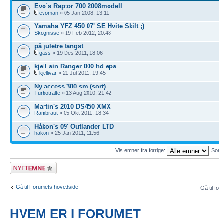
Evo`s Raptor 700 2008modell
evoman
» 05 Jan 2008, 13:11
Yamaha YFZ 450 07' SE Hvite Skilt ;)
Skognisse
» 19 Feb 2012, 20:48
på juletre fangst
gass
» 19 Des 2011, 18:06
kjell sin Ranger 800 hd eps
kjellivar
» 21 Jul 2011, 19:45
Ny access 300 sm (sort)
Turbotralte
» 13 Aug 2010, 21:42
Martin's 2010 DS450 XMX
Rambraut
» 05 Okt 2011, 18:34
Håkon's 09' Outlander LTD
hakon
» 25 Jan 2011, 11:56
Vis emner fra forrige:
Sor
Legg inn et nytt
emne
Gå til Forumets hovedside
Gå til f
HVEM ER I FORUMET